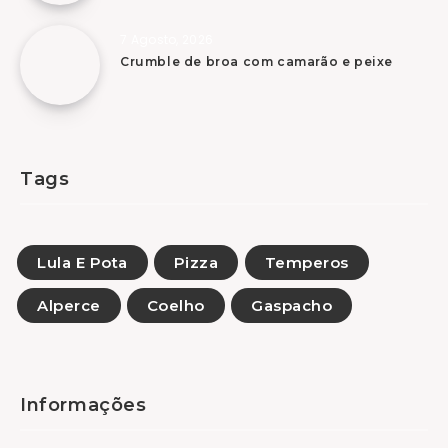
7 Agosto, 2026
Crumble de broa com camarão e peixe
Tags
Lula E Pota
Pizza
Temperos
Alperce
Coelho
Gaspacho
Informações