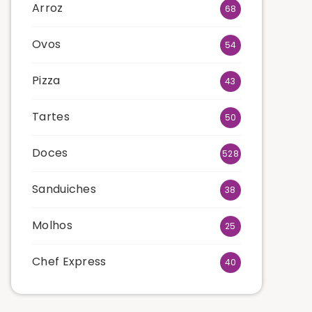
Arroz
68
Ovos
54
Pizza
43
Tartes
50
Doces
528
Sanduiches
38
Molhos
25
Chef Express
40