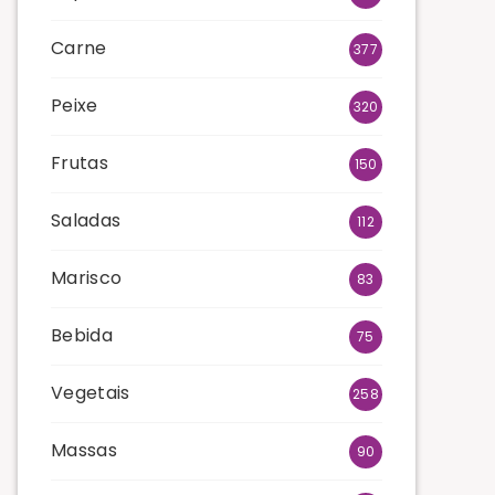
Carne
377
Peixe
320
Frutas
150
Saladas
112
Marisco
83
Bebida
75
Vegetais
258
Massas
90