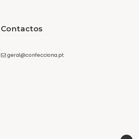
Contactos
geral
@
confecciona
.
pt