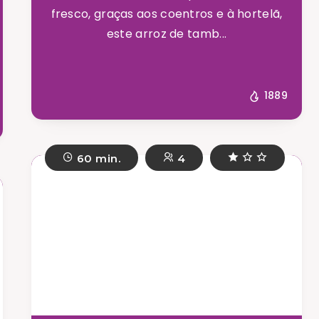
fresco, graças aos coentros e à hortelã,
este arroz de tamb...
1889
60 min.
4