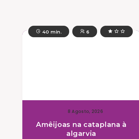
40 min.
6
8 Agosto, 2026
Amêijoas na cataplana à
algarvia