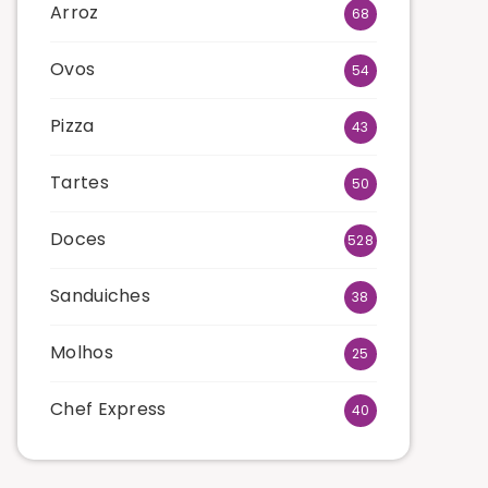
Arroz
68
Ovos
54
Pizza
43
Tartes
50
Doces
528
Sanduiches
38
Molhos
25
Chef Express
40