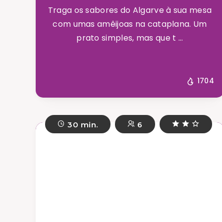
Traga os sabores do Algarve à sua mesa
com umas amêijoas na cataplana. Um
prato simples, mas que t ...
1704
30 min.
6