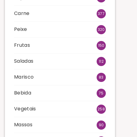
Carne
377
Peixe
320
Frutas
150
Saladas
112
Marisco
83
Bebida
75
Vegetais
258
Massas
90