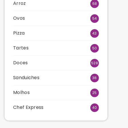
Arroz
68
Ovos
54
Pizza
43
Tartes
50
Doces
528
Sanduiches
38
Molhos
25
Chef Express
40