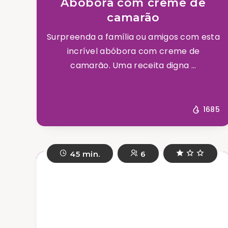
Abóbora com creme de
camarão
Surpreenda a família ou amigos com esta
incrível abóbora com creme de
camarão. Uma receita digna ...
1685
45 min.
6