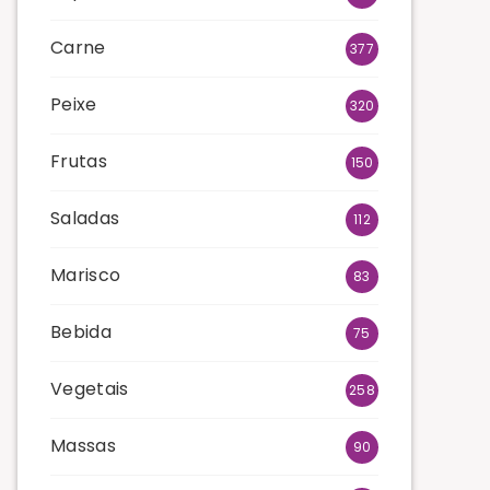
Carne
377
Peixe
320
Frutas
150
Saladas
112
Marisco
83
Bebida
75
Vegetais
258
Massas
90