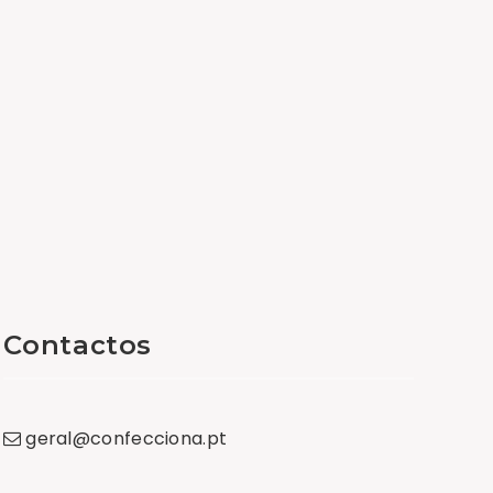
Contactos
geral
@
confecciona
.
pt