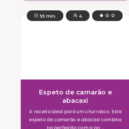
55 min.
4
Espeto de camarão e
abacaxi
A receita ideal para um churrasco. Este
espeto de camarão e abacaxi combina
na perfeição com a po ...