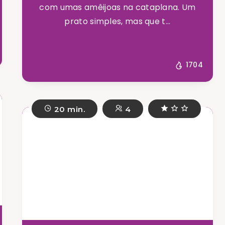
com umas amêijoas na cataplana. Um
prato simples, mas que t...
1704
20 min.
4