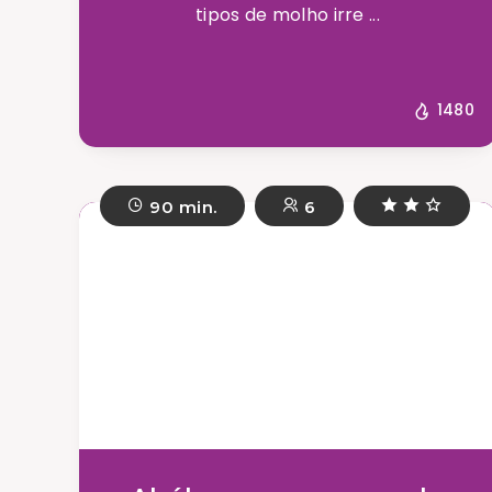
tipos de molho irre ...
1480
90 min.
6