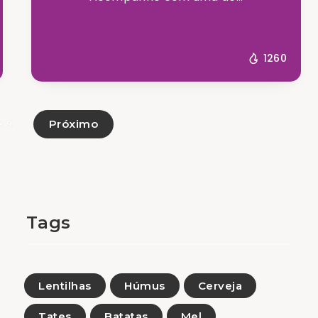
1260
Próximo
e 9
Tags
Lentilhas
Húmus
Cerveja
Tates
Batatas
Mel