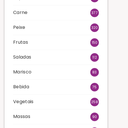
Carne
377
Peixe
320
Frutas
150
Saladas
112
Marisco
83
Bebida
75
Vegetais
258
Massas
90