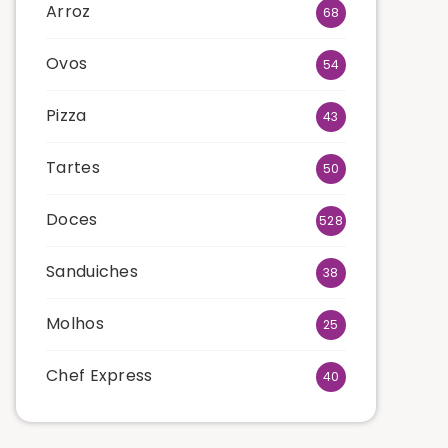
Arroz
68
Ovos
54
Pizza
43
Tartes
50
Doces
528
Sanduiches
38
Molhos
25
Chef Express
40