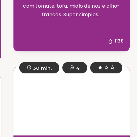
com tomate, tofu, miolo de noz e alho-
francês. Super simples...
1138
30 min.
4