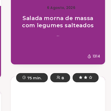
6 Agosto, 2026
Salada morna de massa
com legumes salteados
...
1314
75 min.
8