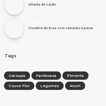
Alhada de cação
7 Agosto, 2026
Crumble de broa com camarão e peixe
Tags
Garoupa
Famboesa
Pimenta
Couve Flor
Legumes
Atum