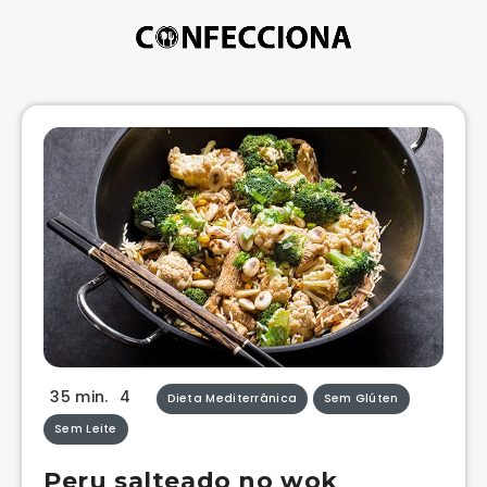
35 min.
4
Dieta Mediterrânica
Sem Glúten
Sem Leite
Peru salteado no wok