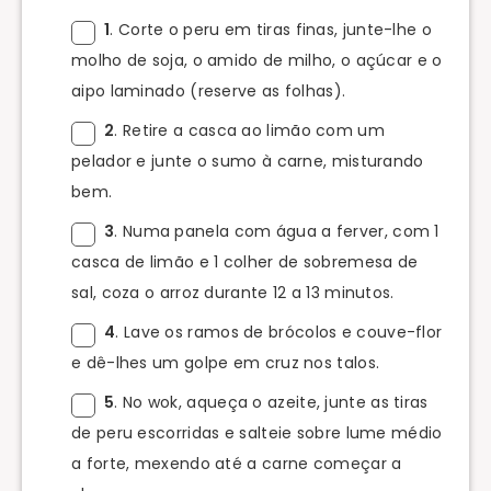
1
. Corte o peru em tiras finas, junte-lhe o
molho de soja, o amido de milho, o açúcar e o
aipo laminado (reserve as folhas).
2
. Retire a casca ao limão com um
pelador e junte o sumo à carne, misturando
bem.
3
. Numa panela com água a ferver, com 1
casca de limão e 1 colher de sobremesa de
sal, coza o arroz durante 12 a 13 minutos.
4
. Lave os ramos de brócolos e couve-flor
e dê-lhes um golpe em cruz nos talos.
5
. No wok, aqueça o azeite, junte as tiras
de peru escorridas e salteie sobre lume médio
a forte, mexendo até a carne começar a