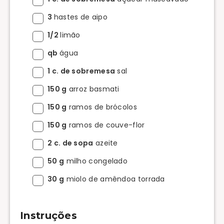
3
hastes de aipo
1/2
limão
qb
água
1 c. de sobremesa
sal
150 g
arroz basmati
150 g
ramos de brócolos
150 g
ramos de couve-flor
2 c. de sopa
azeite
50 g
milho congelado
30 g
miolo de amêndoa torrada
Instruções