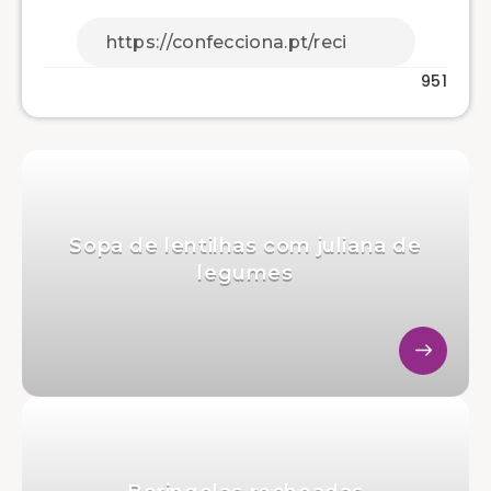
951
Sopa de lentilhas com juliana de
legumes