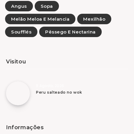
Angus
Sopa
Melão Meloa E Melancia
Mexilhão
Soufflés
Pêssego E Nectarina
Visitou
8 Agosto, 2026
Peru salteado no wok
Informações