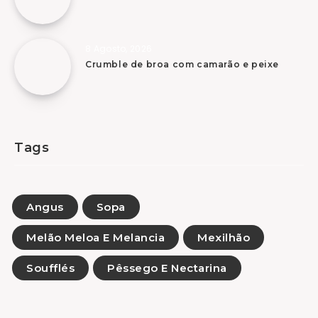
8 Agosto, 2026
Crumble de broa com camarão e peixe
Tags
Angus
Sopa
Melão Meloa E Melancia
Mexilhão
Soufflés
Pêssego E Nectarina