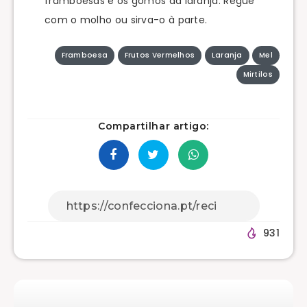
framboesas e os gomos da laranja. Regue
com o molho ou sirva-o à parte.
Framboesa
Frutos Vermelhos
Laranja
Mel
Mirtilos
Compartilhar artigo:
931