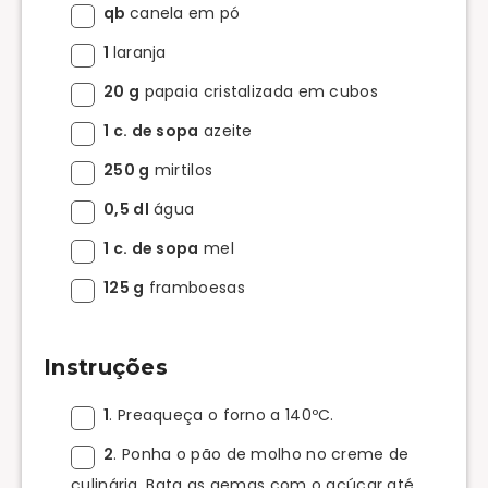
qb
canela em pó
1
laranja
20 g
papaia cristalizada em cubos
1 c. de sopa
azeite
250 g
mirtilos
0,5 dl
água
1 c. de sopa
mel
125 g
framboesas
Instruções
1
. Preaqueça o forno a 140ºC.
2
. Ponha o pão de molho no creme de
culinária. Bata as gemas com o açúcar até