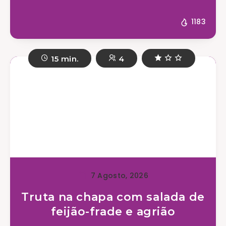
1183
15 min.
4
7 Agosto, 2026
Truta na chapa com salada de
feijão-frade e agrião