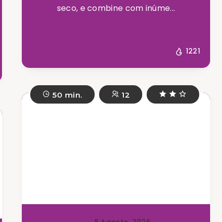
seco, e combine com inúme...
1221
50 min.
12
8 Agosto, 2026