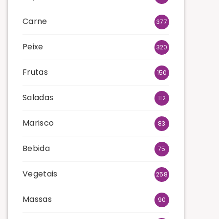
Carne
377
Peixe
320
Frutas
150
Saladas
112
Marisco
83
Bebida
75
Vegetais
258
Massas
90