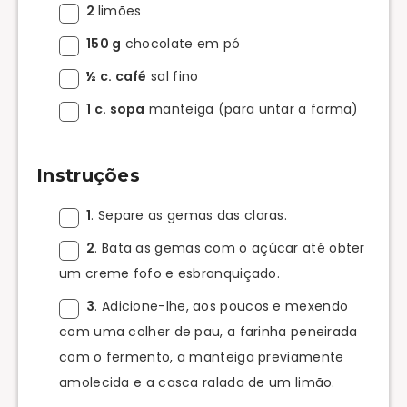
2
limões
150 g
chocolate em pó
½ c. café
sal fino
1 c. sopa
manteiga (para untar a forma)
Instruções
1
. Separe as gemas das claras.
2
. Bata as gemas com o açúcar até obter
um creme fofo e esbranquiçado.
3
. Adicione-lhe, aos poucos e mexendo
com uma colher de pau, a farinha peneirada
com o fermento, a manteiga previamente
amolecida e a casca ralada de um limão.