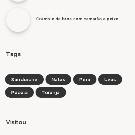
7 Agosto, 2026
Crumble de broa com camarão e peixe
Tags
Sanduíche
Natas
Pera
Uvas
Papaia
Toranja
Visitou