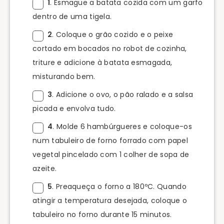
1
. Esmague a batata cozida com um garfo
dentro de uma tigela.
2
. Coloque o grão cozido e o peixe
cortado em bocados no robot de cozinha,
triture e adicione à batata esmagada,
misturando bem.
3
. Adicione o ovo, o pão ralado e a salsa
picada e envolva tudo.
4
. Molde 6 hambúrgueres e coloque-os
num tabuleiro de forno forrado com papel
vegetal pincelado com 1 colher de sopa de
azeite.
5
. Preaqueça o forno a 180ºC. Quando
atingir a temperatura desejada, coloque o
tabuleiro no forno durante 15 minutos.