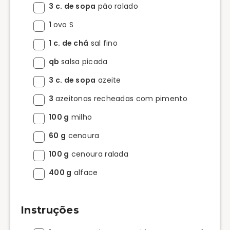
3 c. de sopa
pão ralado
1
ovo S
1 c. de chá
sal fino
qb
salsa picada
3 c. de sopa
azeite
3
azeitonas recheadas com pimento
100 g
milho
60 g
cenoura
100 g
cenoura ralada
400 g
alface
Instruções