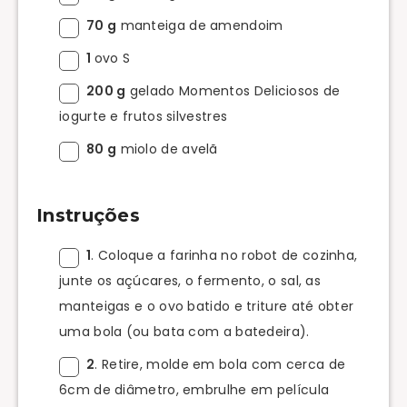
70 g
manteiga de amendoim
1
ovo S
200 g
gelado Momentos Deliciosos de
iogurte e frutos silvestres
80 g
miolo de avelã
Instruções
1
. Coloque a farinha no robot de cozinha,
junte os açúcares, o fermento, o sal, as
manteigas e o ovo batido e triture até obter
uma bola (ou bata com a batedeira).
2
. Retire, molde em bola com cerca de
6cm de diâmetro, embrulhe em película