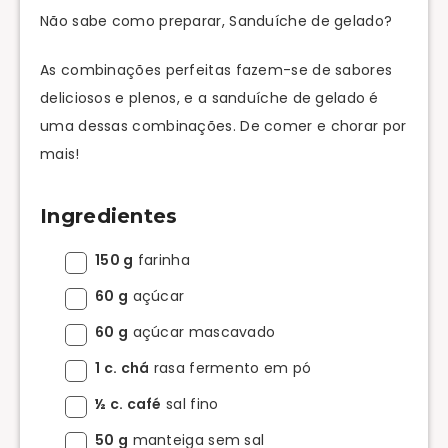
Não sabe como preparar, Sanduíche de gelado?
As combinações perfeitas fazem-se de sabores
deliciosos e plenos, e a sanduíche de gelado é
uma dessas combinações. De comer e chorar por
mais!
Ingredientes
150 g
farinha
60 g
açúcar
60 g
açúcar mascavado
1 c. chá
rasa fermento em pó
½ c. café
sal fino
50 g
manteiga sem sal