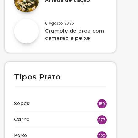
Alhada de cação
6 Agosto, 2026
Crumble de broa com
camarão e peixe
Tipos Prato
Sopas
159
Carne
377
Peixe
320