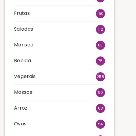
Frutas
150
Saladas
112
Marisco
83
Bebida
75
Vegetais
258
Massas
90
Arroz
68
Ovos
54