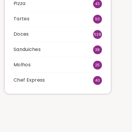
Pizza
43
Tartes
50
Doces
528
Sanduiches
38
Molhos
25
Chef Express
40