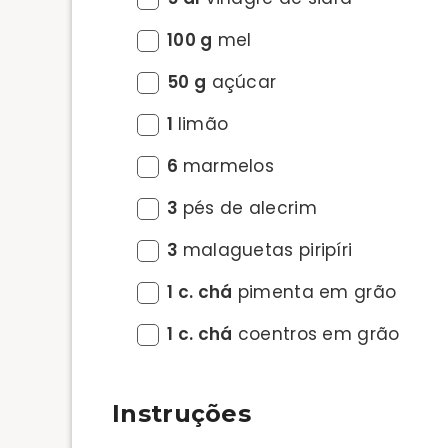
100 g
mel
50 g
açúcar
1
limão
6
marmelos
3
pés de alecrim
3
malaguetas piripíri
1 c. chá
pimenta em grão
1 c. chá
coentros em grão
Instruções