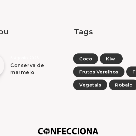
tou
Tags
6 Agosto, 2026
Coco
Kiwi
Conserva de
Frutos Verelhos
T
marmelo
Vegetais
Robalo