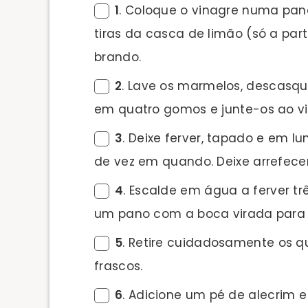
1
. Coloque o vinagre numa pane
tiras da casca de limão (só a par
brando.
2
. Lave os marmelos, descasqu
em quatro gomos e junte-os ao vi
3
. Deixe ferver, tapado e em 
de vez em quando. Deixe arrefecer
4
. Escalde em água a ferver tr
um pano com a boca virada para 
5
. Retire cuidadosamente os q
frascos.
6
. Adicione um pé de alecrim