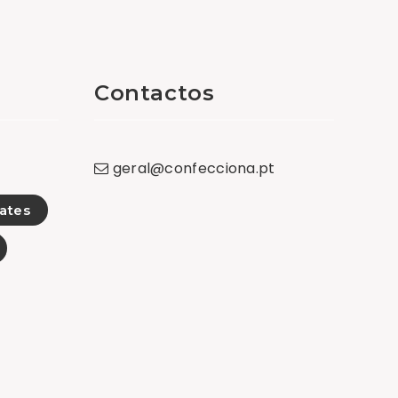
Contactos
geral
@
confecciona
.
pt
ates