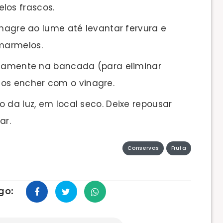
los frascos.
inagre ao lume até levantar fervura e
 marmelos.
osamente na bancada (para eliminar
 os encher com o vinagre.
 da luz, em local seco. Deixe repousar
ar.
Conservas
Fruta
go: