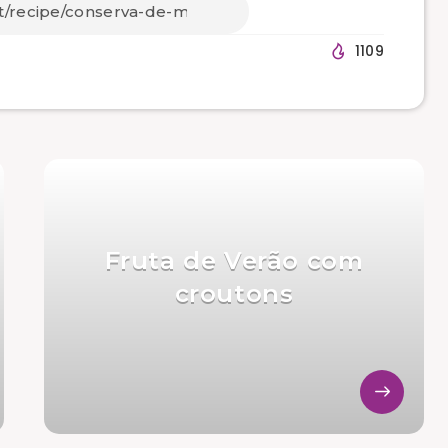
1109
Fruta de Verão com
croutons