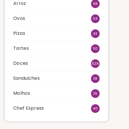
Arroz
68
Ovos
54
Pizza
43
Tartes
50
Doces
528
Sanduiches
38
Molhos
25
Chef Express
40