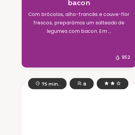
bacon
Com brócolos, alho-francês e couve-flor
frescos, preparámos um salteado de
legumes com bacon. Em ...
952
75 min.
8