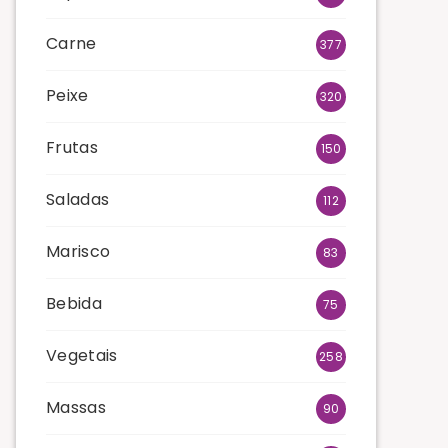
Carne
377
Peixe
320
Frutas
150
Saladas
112
Marisco
83
Bebida
75
Vegetais
258
Massas
90