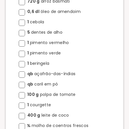
720 g
arroz basmati
0,6 dl
óleo de amendoim
1
cebola
5
dentes de alho
1
pimento vermelho
1
pimento verde
1
beringela
qb
açafrão-das-índias
qb
caril em pó
100 g
polpa de tomate
1
courgette
400 g
leite de coco
½
molho de coentros frescos