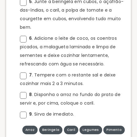
5
. Junte a beringela em cubos, o açafrão-
das-índias, o caril, a polpa de tomate e a
courgette em cubos, envolvendo tudo muito
bem.
6
. Adicione o leite de coco, os coentros
picados, a malagueta laminada e limpa de
sementes e deixe cozinhar lentamente,
refrescando com água se necessário.
7
. Tempere com o restante sal e deixe
cozinhar mais 2 a 3 minutos.
8
. Disponha o arroz no fundo do prato de
servir e, por cima, coloque o caril.
9
. Sirva de imediato.
Arroz
Beringela
Caril
Legumes
Pimento