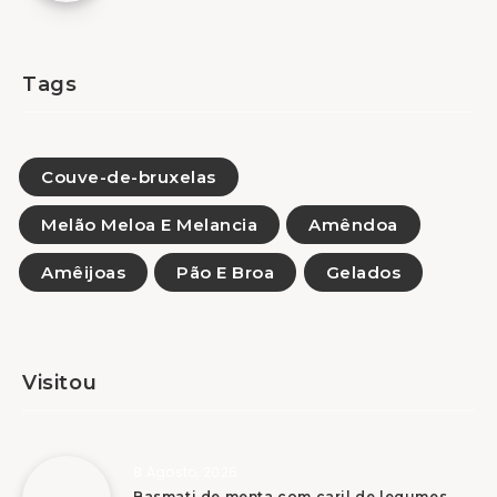
Tags
Couve-de-bruxelas
Melão Meloa E Melancia
Amêndoa
Amêijoas
Pão E Broa
Gelados
Visitou
8 Agosto, 2026
Basmati de menta com caril de legumes