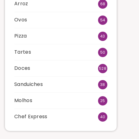
Arroz
68
Ovos
54
Pizza
43
Tartes
50
Doces
528
Sanduiches
38
Molhos
25
Chef Express
40