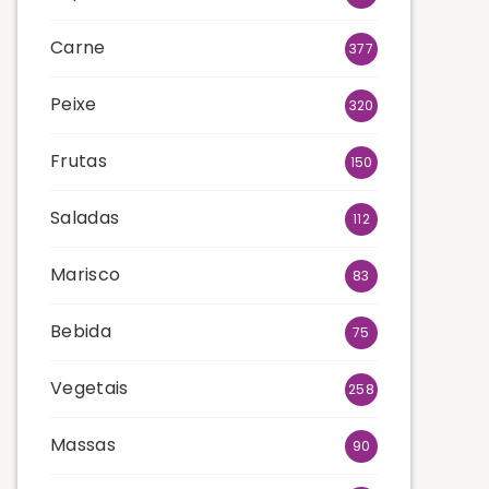
Carne
377
Peixe
320
Frutas
150
Saladas
112
Marisco
83
Bebida
75
Vegetais
258
Massas
90