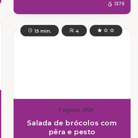
1370
15 min.
4
7 Agosto, 2026
Salada de brócolos com
pêra e pesto