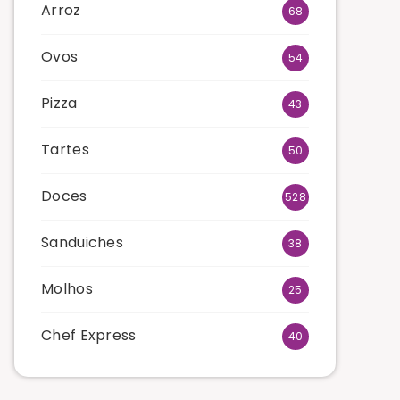
Arroz
68
Ovos
54
Pizza
43
Tartes
50
Doces
528
Sanduiches
38
Molhos
25
Chef Express
40