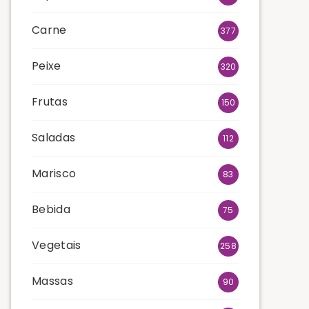
Carne
377
Peixe
320
Frutas
150
Saladas
112
Marisco
83
Bebida
75
Vegetais
258
Massas
90