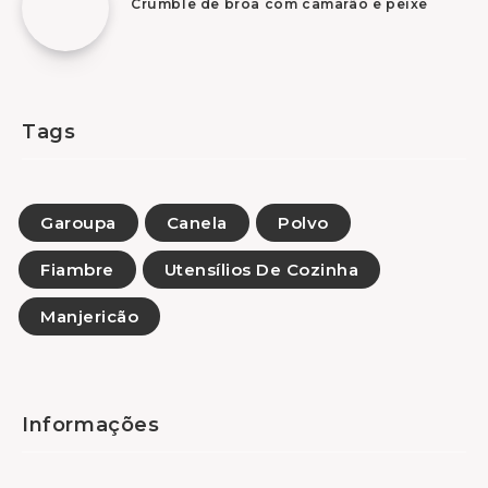
Crumble de broa com camarão e peixe
Tags
Garoupa
Canela
Polvo
Fiambre
Utensílios De Cozinha
Manjericão
Informações