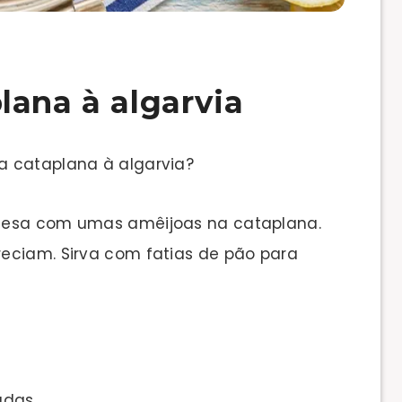
lana à algarvia
a cataplana à algarvia?
 mesa com umas amêijoas na cataplana.
eciam. Sirva com fatias de pão para
adas