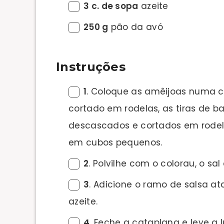
3 c. de sopa
azeite
250 g
pão da avó
Instruções
1
. Coloque as amêijoas numa c
cortado em rodelas, as tiras de b
descascados e cortados em rodel
em cubos pequenos.
2
. Polvilhe com o colorau, o sa
3
. Adicione o ramo de salsa a
azeite.
4
. Feche a cataplana e leve a 