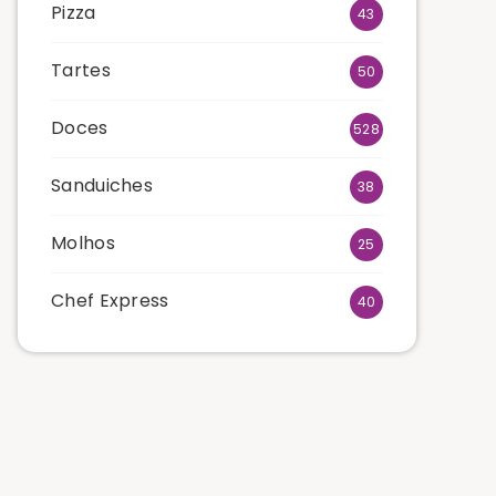
Pizza
43
Tartes
50
Doces
528
Sanduiches
38
Molhos
25
Chef Express
40