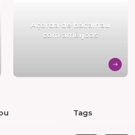
Açorda de bacalhau
com amêijoas
tou
Tags