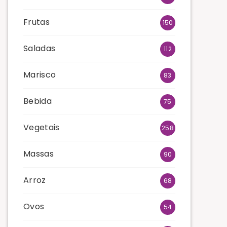
Frutas
150
Saladas
112
Marisco
83
Bebida
75
Vegetais
258
Massas
90
Arroz
68
Ovos
54