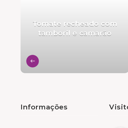
Tomate recheado com
tamboril e camarão
Informações
Visi