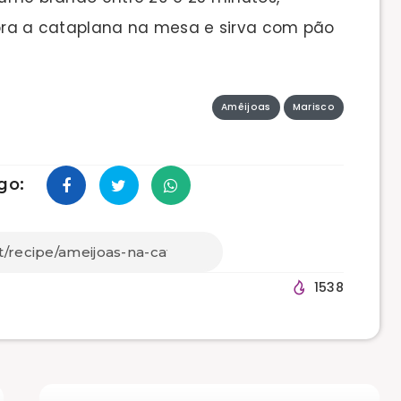
ra a cataplana na mesa e sirva com pão
Amêijoas
Marisco
go:
1538