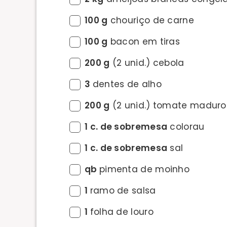
100 g
chouriço de carne
100 g
bacon em tiras
200 g
(2 unid.) cebola
3
dentes de alho
200 g
(2 unid.) tomate maduro
1 c. de sobremesa
colorau
1 c. de sobremesa
sal
qb
pimenta de moinho
1
ramo de salsa
1
folha de louro