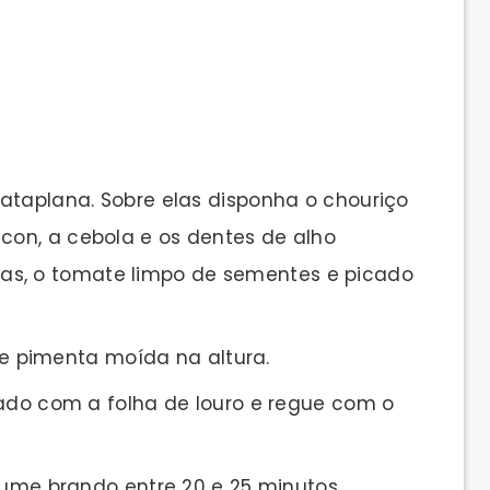
ataplana. Sobre elas disponha o chouriço
acon, a cebola e os dentes de alho
as, o tomate limpo de sementes e picado
l e pimenta moída na altura.
tado com a folha de louro e regue com o
lume brando entre 20 e 25 minutos,