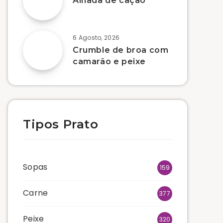
Alhada de cação
6 Agosto, 2026
Crumble de broa com
camarão e peixe
Tipos Prato
Sopas
159
Carne
377
Peixe
320