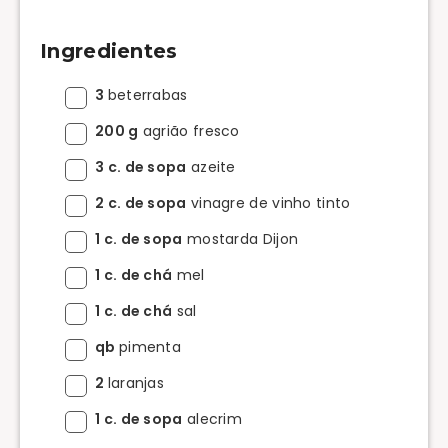
Ingredientes
3
beterrabas
200 g
agrião fresco
3 c. de sopa
azeite
2 c. de sopa
vinagre de vinho tinto
1 c. de sopa
mostarda Dijon
1 c. de chá
mel
1 c. de chá
sal
qb
pimenta
2
laranjas
1 c. de sopa
alecrim