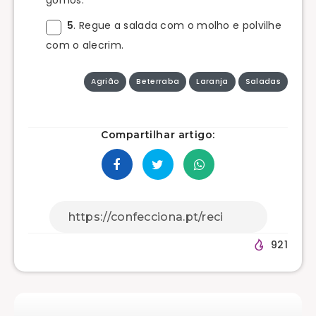
gomos.
5
. Regue a salada com o molho e polvilhe
com o alecrim.
Agrião
Beterraba
Laranja
Saladas
Compartilhar artigo:
921