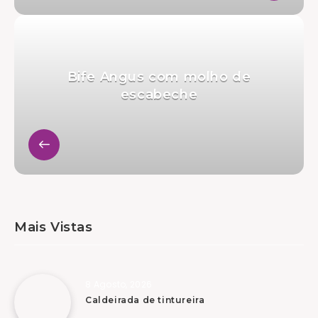
Bife Angus com molho de
escabeche
Mais Vistas
8 Agosto, 2026
Caldeirada de tintureira