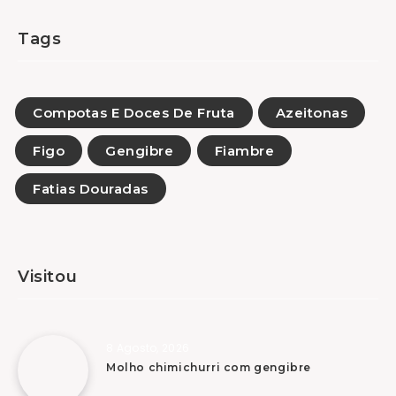
Tags
Compotas E Doces De Fruta
Azeitonas
Figo
Gengibre
Fiambre
Fatias Douradas
Visitou
8 Agosto, 2026
Molho chimichurri com gengibre