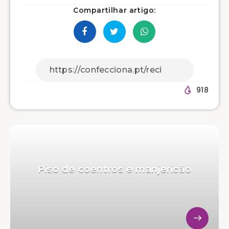
Compartilhar artigo:
918
Piso de coentros e manjericão