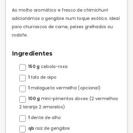
Ao molho aromático e fresco de chimichurri
adicionámos o gengibre num toque exótico. Ideal
para churrascos de carne, peixes grelhados ou
rosbife.
Ingredientes
150 g
cebola-roxa
1
talo de aipo
1
malagueta vermelha (opcional)
100 g
mini-pimentos doces (2 vermelhos
2 laranja 2 amarelos)
1
dente de alho
qb
raiz de gengibre