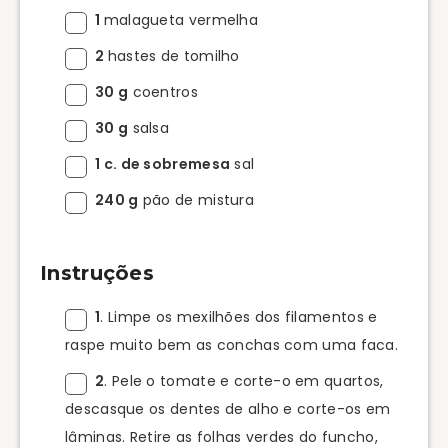
1
malagueta vermelha
2
hastes de tomilho
30 g
coentros
30 g
salsa
1 c. de sobremesa
sal
240 g
pão de mistura
Instruções
1
. Limpe os mexilhões dos filamentos e
raspe muito bem as conchas com uma faca.
2
. Pele o tomate e corte-o em quartos,
descasque os dentes de alho e corte-os em
lâminas. Retire as folhas verdes do funcho,