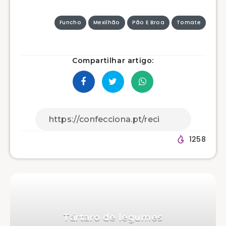
Funcho
Mexilhão
Pão E Broa
Tomate
Compartilhar artigo:
1258
Tártaro de legumes