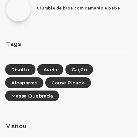
8 Agosto, 2026
Crumble de broa com camarão e peixe
Tags
Risotto
Aveia
Cação
Alcaparras
Carne Picada
Massa Quebrada
Visitou