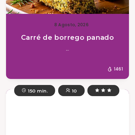
8 Agosto, 2026
Carré de borrego panado
...
1461
150 min.
10