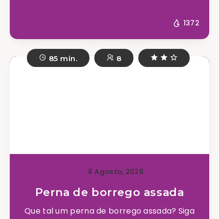
1372
85 min.
8
8 Agosto, 2026
Perna de borrego assada
Que tal um perna de borrego assada? Siga