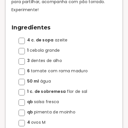
para partilhar, acompanha com pão torrado.
Experimente!
Ingredientes
4 c. de sopa
azeite
1
cebola grande
3
dentes de alho
6
tomate com rama maduro
50 ml
água
1 c. de sobremesa
flor de sal
qb
salsa fresca
qb
pimenta de moinho
4
ovos M