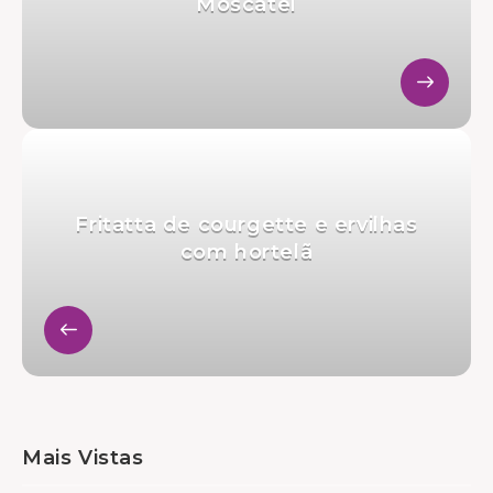
Moscatel
Fritatta de courgette e ervilhas
com hortelã
Mais Vistas