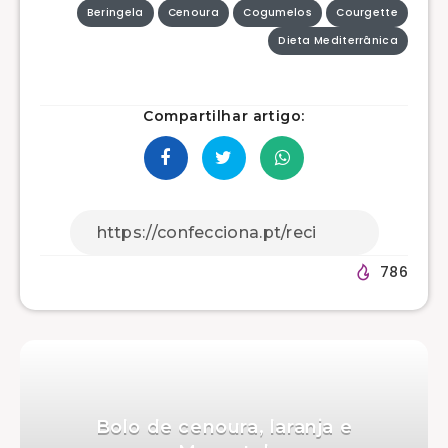
Beringela
Cenoura
Cogumelos
Courgette
Dieta Mediterrânica
Compartilhar artigo:
786
Bolo de cenoura, laranja e