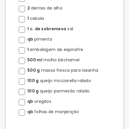
2
dentes de alho
1
cebola
1 c. de sobremesa
sal
qb
pimenta
1
embalagem de espinafre
500 ml
molho béchamel
500 g
massa fresca para lasanha
100 g
queijo mozzarella ralado
100 g
queijo parmesão ralado
qb
oregãos
qb
folhas de manjerição