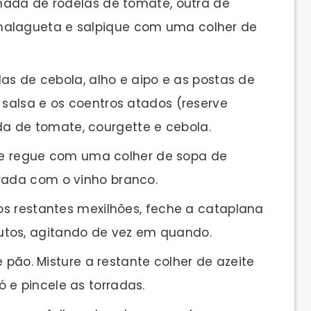
mada de rodelas de tomate, outra de
malagueta e salpique com uma colher de
as de cebola, alho e aipo e as postas de
 salsa e os coentros atados (reserve
a de tomate, courgette e cebola.
l e regue com uma colher de sopa de
urada com o vinho branco.
s restantes mexilhões, feche a cataplana
utos, agitando de vez em quando.
 pão. Misture a restante colher de azeite
 e pincele as torradas.