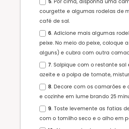
5
. Por cima, disponha uma ca
courgette e algumas rodelas de 
café de sal.
6
. Adicione mais algumas rodel
peixe. No meio do peixe, coloque a
alguns) e cubra com outra camad
7
. Salpique com o restante sa
azeite e a polpa de tomate, mist
8
. Decore com os camarões e o
e cozinhe em lume brando 25 min
9
. Toste levemente as fatias de
com o tomilho seco e o alho em pó