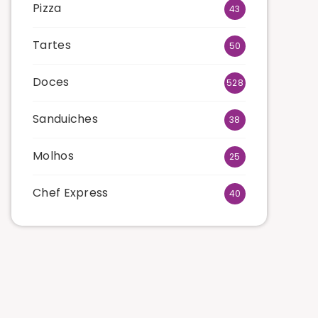
Pizza
43
Tartes
50
Doces
528
Sanduiches
38
Molhos
25
Chef Express
40