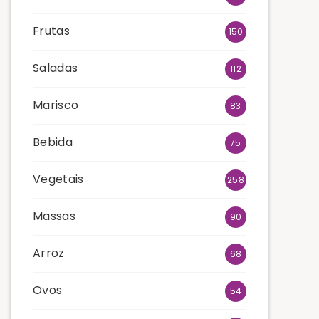
Frutas
150
Saladas
112
Marisco
83
Bebida
75
Vegetais
258
Massas
90
Arroz
68
Ovos
54