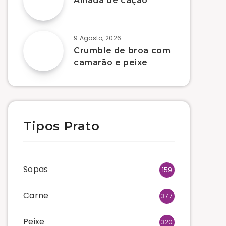
Alhada de cação
9 Agosto, 2026
Crumble de broa com
camarão e peixe
Tipos Prato
Sopas
159
Carne
377
Peixe
320