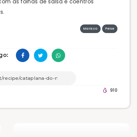
 com as folhas de salsa e coentros
s.
Marisco
Peixe
go:
910