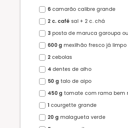
6
camarão calibre grande
2 c. café
sal + 2 c. chá
3
posta de maruca garoupa ou
600 g
mexilhão fresco já limpo
2
cebolas
4
dentes de alho
50 g
talo de aipo
450 g
tomate com rama bem 
1
courgette grande
20 g
malagueta verde