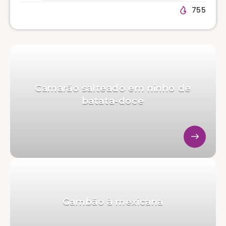
755
Camarão salteado em ninho de
batata-doce
Gambão à mexicana