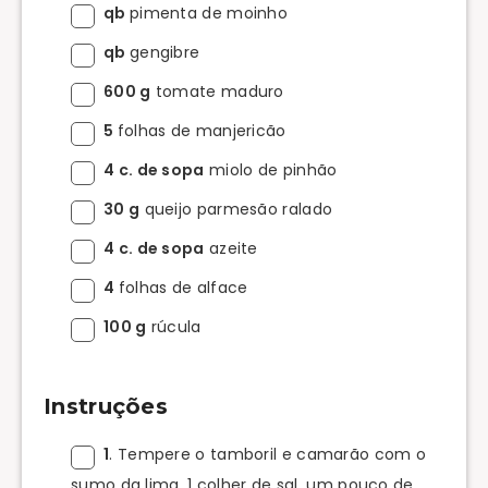
qb
pimenta de moinho
qb
gengibre
600 g
tomate maduro
5
folhas de manjericão
4 c. de sopa
miolo de pinhão
30 g
queijo parmesão ralado
4 c. de sopa
azeite
4
folhas de alface
100 g
rúcula
Instruções
1
. Tempere o tamboril e camarão com o
sumo da lima, 1 colher de sal, um pouco de