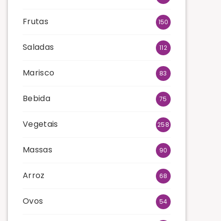
Frutas
150
Saladas
112
Marisco
83
Bebida
75
Vegetais
258
Massas
90
Arroz
68
Ovos
54