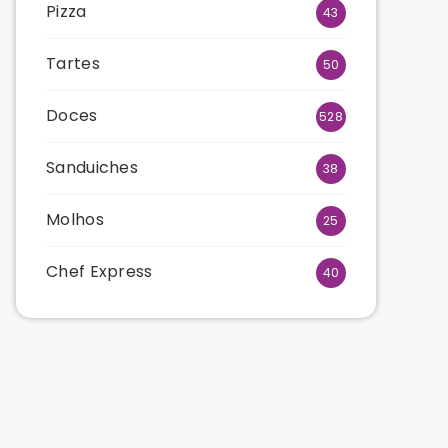
Pizza
43
Tartes
50
Doces
528
Sanduiches
38
Molhos
25
Chef Express
40