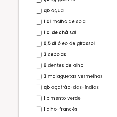
qb
água
1 dl
molho de soja
1 c. de chá
sal
0,5 dl
óleo de girassol
3
cebolas
9
dentes de alho
3
malaguetas vermelhas
qb
açafrão-das-índias
1
pimento verde
1
alho-francês