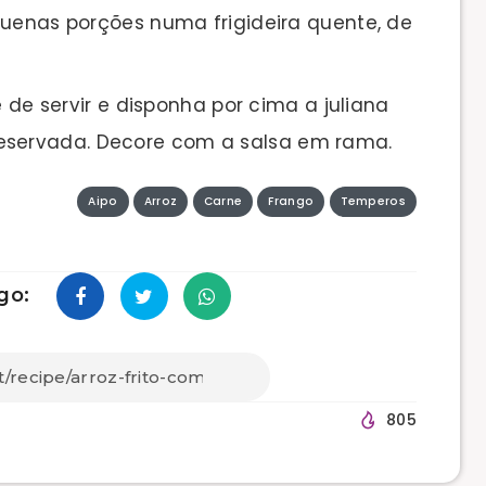
quenas porções numa frigideira quente, de
e de servir e disponha por cima a juliana
reservada. Decore com a salsa em rama.
Aipo
Arroz
Carne
Frango
Temperos
go:
805