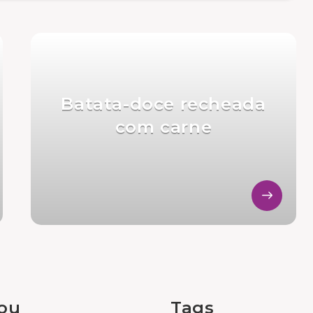
Batata-doce recheada
com carne
tou
Tags