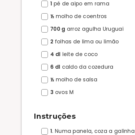
1
pé de aipo em rama
½
molho de coentros
700 g
arroz agulha Uruguai
2
folhas de lima ou limão
4 dl
leite de coco
6 dl
caldo da cozedura
½
molho de salsa
3
ovos M
Instruções
1
. Numa panela, coza a galinh