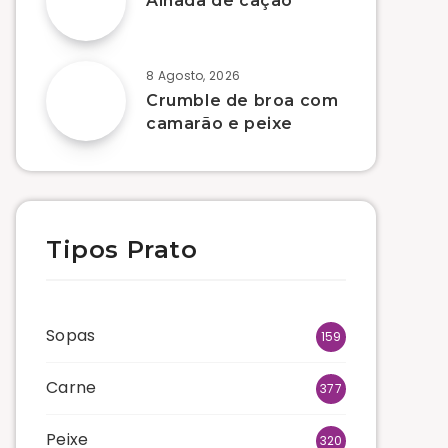
Alhada de cação
8 Agosto, 2026
Crumble de broa com
camarão e peixe
Tipos Prato
Sopas
159
Carne
377
Peixe
320