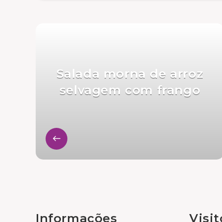
Salada morna de arroz
selvagem com frango
Informações
Visi