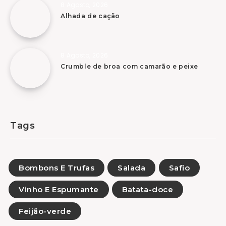
8 Agosto, 2026
Alhada de cação
8 Agosto, 2026
Crumble de broa com camarão e peixe
Tags
Bombons E Trufas
Salada
Safio
Vinho E Espumante
Batata-doce
Feijão-verde