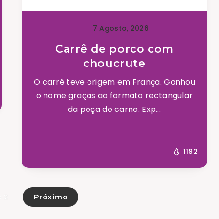
7 Agosto, 2026
Carrê de porco com
choucrute
O carrê teve origem em França. Ganhou
o nome graças ao formato rectangular
da peça de carne. Exp...
1182
Próximo
e 2