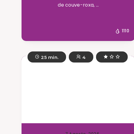
de couve-roxa, ...
1110
25 min.
4
7 Agosto, 2026