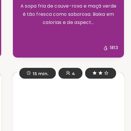
A sopa fria de couve-roxa e maçã verde
é tão fresca como saborosa. Baixa em
calorias e de aspect...
1813
15 min.
4