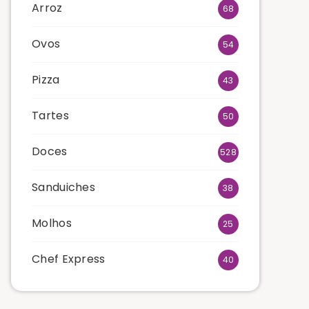
Arroz
68
Ovos
54
Pizza
43
Tartes
50
Doces
528
Sanduiches
38
Molhos
25
Chef Express
40