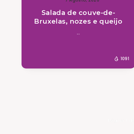
Salada de couve-de-
Bruxelas, nozes e queijo
...
1091
Página 1 d