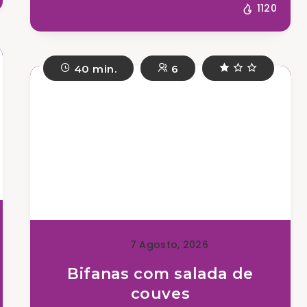
1120
40 min.
6
7 Agosto, 2026
Bifanas com salada de
couves