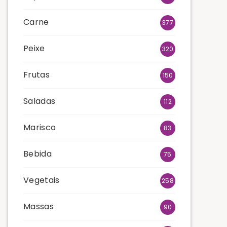
Carne
377
Peixe
320
Frutas
150
Saladas
112
Marisco
83
Bebida
75
Vegetais
258
Massas
90