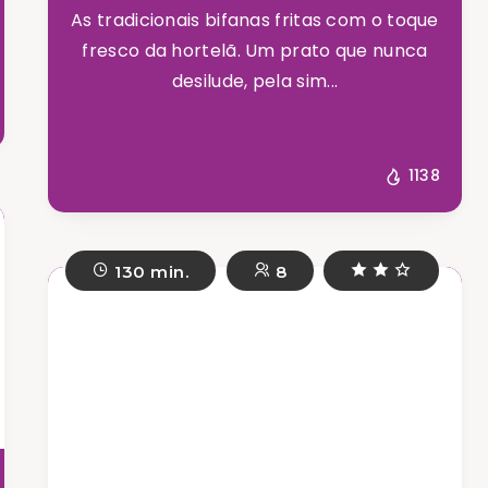
As tradicionais bifanas fritas com o toque
fresco da hortelã. Um prato que nunca
desilude, pela sim...
1138
130 min.
8