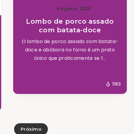
6 Agosto, 2026
Lombo de porco assado
com batata-doce
O lombo de porco assado com batata-
doce e abóbora no forno é um prato
único que praticamente se f...
1183
Próximo
e 6