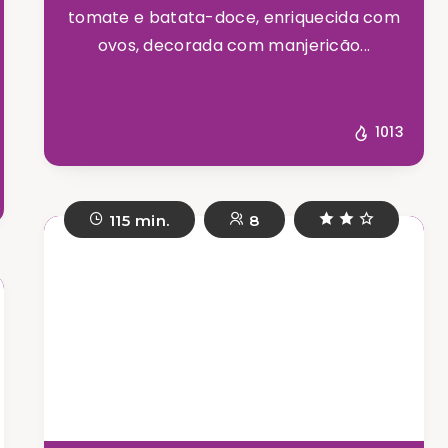
tomate e batata-doce, enriquecida com
ovos, decorada com manjericão...
1013
115 min.
8