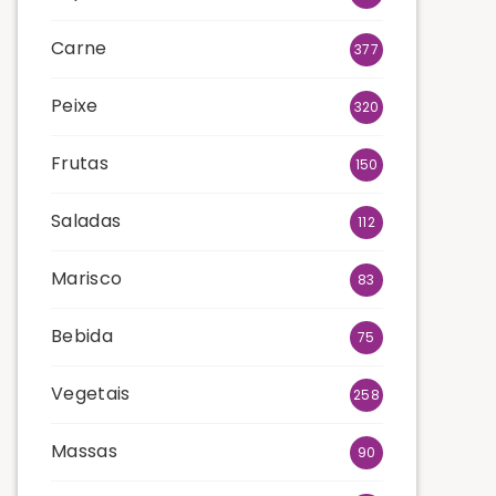
Carne
377
Peixe
320
Frutas
150
Saladas
112
Marisco
83
Bebida
75
Vegetais
258
Massas
90