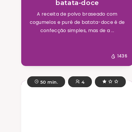
batata-doce
A receita de polvo braseado com
cogumelos e puré de batata-doce é de
confecção simples, mas de a ...
1436
50 min.
4