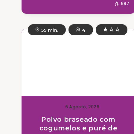
987
55 min.
4
6 Agosto, 2026
Polvo braseado com
cogumelos e puré de