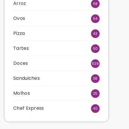
Arroz
68
Ovos
54
Pizza
43
Tartes
50
Doces
528
Sanduiches
38
Molhos
25
Chef Express
40