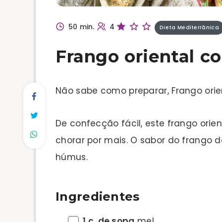
50 min.
4
Dieta Mediterrânica
Frango oriental c
Não sabe como preparar, Frango ori
De confecção fácil, este frango ori
chorar por mais. O sabor do frango 
húmus.
Ingredientes
1 c. de sopa
mel