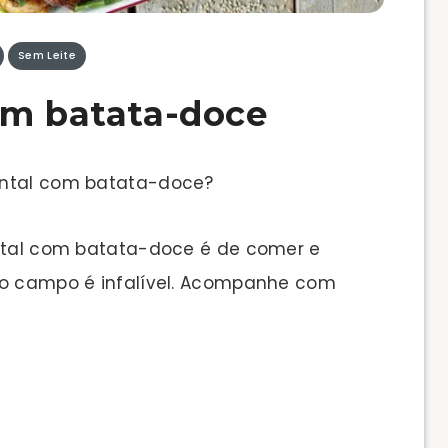
Sem Leite
om batata-doce
ental com batata-doce?
ental com batata-doce é de comer e
do campo é infalível. Acompanhe com