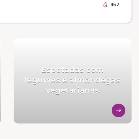
952
Espetadas com
legumes e almôndegas
vegetarianas