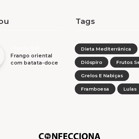
tou
Tags
7 Agosto, 2026
Dieta Mediterrânica
Frango oriental
Dióspiro
Frutos S
com batata-doce
Grelos E Nabiças
Framboesa
Lulas