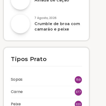
Alhada de cação
7 Agosto, 2026
Crumble de broa com
camarão e peixe
Tipos Prato
Sopas
159
Carne
377
Peixe
320