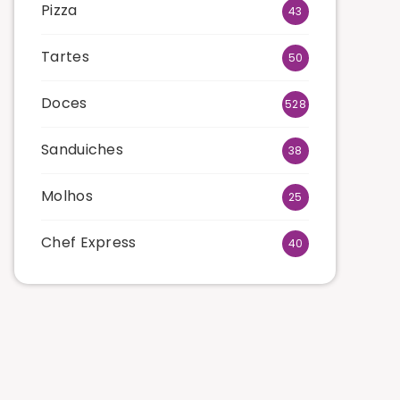
Pizza
43
Tartes
50
Doces
528
Sanduiches
38
Molhos
25
Chef Express
40