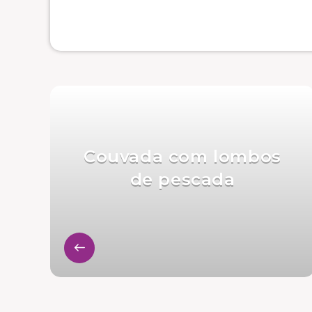
Couvada com lombos
de pescada