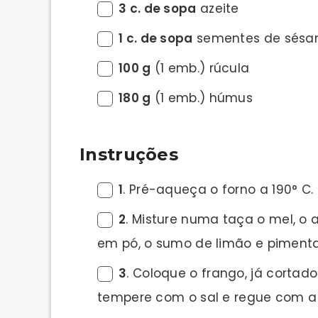
3 c. de sopa
azeite
1 c. de sopa
sementes de sésa
100 g
(1 emb.) rúcula
180 g
(1 emb.) húmus
Instruções
1
. Pré-aqueça o forno a 190° C.
2
. Misture numa taça o mel, o 
em pó, o sumo de limão e pimenta-
3
. Coloque o frango, já cortad
tempere com o sal e regue com a m