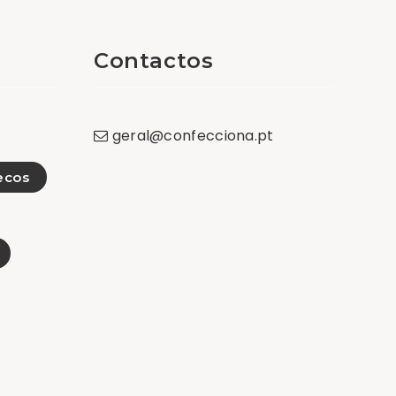
Contactos
geral
@
confecciona
.
pt
ecos