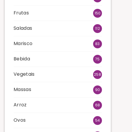
Frutas
150
Saladas
112
Marisco
83
Bebida
75
Vegetais
258
Massas
90
Arroz
68
Ovos
54