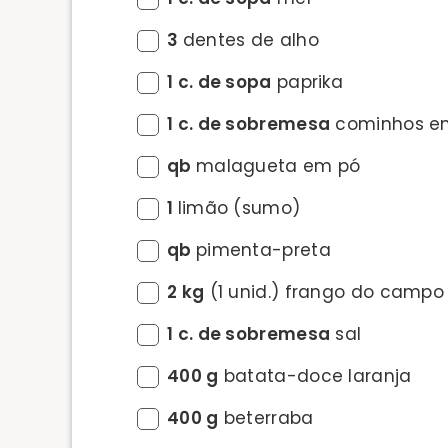
3
dentes de alho
1 c. de sopa
paprika
1 c. de sobremesa
cominhos e
qb
malagueta em pó
1
limão (sumo)
qb
pimenta-preta
2 kg
(1 unid.) frango do campo
1 c. de sobremesa
sal
400 g
batata-doce laranja
400 g
beterraba