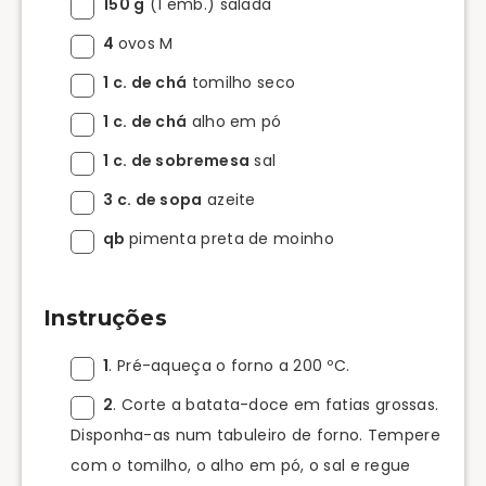
150 g
(1 emb.) salada
4
ovos M
1 c. de chá
tomilho seco
1 c. de chá
alho em pó
1 c. de sobremesa
sal
3 c. de sopa
azeite
qb
pimenta preta de moinho
Instruções
1
. Pré-aqueça o forno a 200 ºC.
2
. Corte a batata-doce em fatias grossas.
Disponha-as num tabuleiro de forno. Tempere
com o tomilho, o alho em pó, o sal e regue