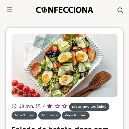
30 min.
4
Dieta Mediterrânica
Sem Glúten
Sem Leite
Vegetariana