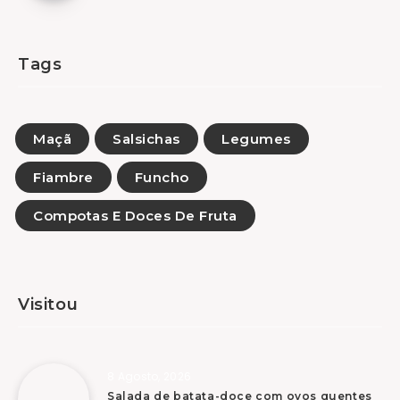
Tags
Maçã
Salsichas
Legumes
Fiambre
Funcho
Compotas E Doces De Fruta
Visitou
8 Agosto, 2026
Salada de batata-doce com ovos quentes