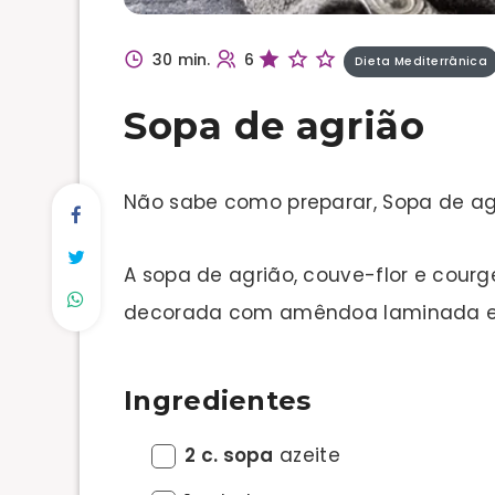
30 min.
6
Dieta Mediterrânica
Sopa de agrião
Não sabe como preparar, Sopa de ag
A sopa de agrião, couve-flor e courg
decorada com amêndoa laminada e t
Ingredientes
2 c. sopa
azeite