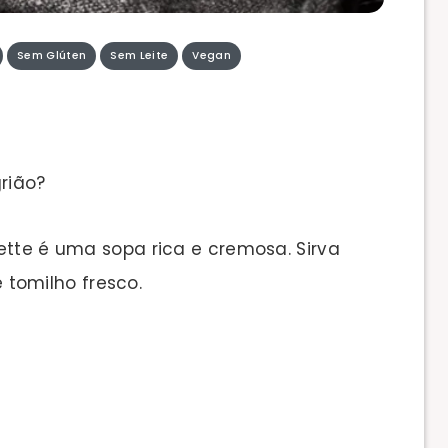
Sem Glúten
Sem Leite
Vegan
rião?
ette é uma sopa rica e cremosa. Sirva
omilho fresco.