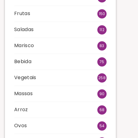
Frutas
150
Saladas
112
Marisco
83
Bebida
75
Vegetais
258
Massas
90
Arroz
68
Ovos
54