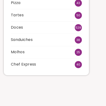
Pizza
43
Tartes
50
Doces
528
Sanduiches
38
Molhos
25
Chef Express
40