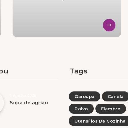
tou
Tags
7 Agosto, 2026
Garoupa
Canela
Sopa de agrião
Polvo
Fiambre
Utensílios De Cozinha