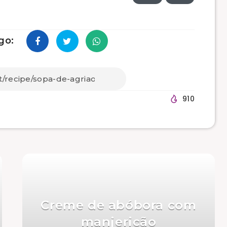
go:
910
Creme de abóbora com
manjericão