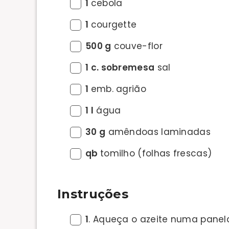
1
cebola
1
courgette
500 g
couve-flor
1 c. sobremesa
sal
1
emb. agrião
1 l
água
30 g
amêndoas laminadas
qb
tomilho (folhas frescas)
Instruções
1
. Aqueça o azeite numa panel