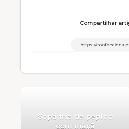
Compartilhar arti
Sopa fria de pepino
com maçã