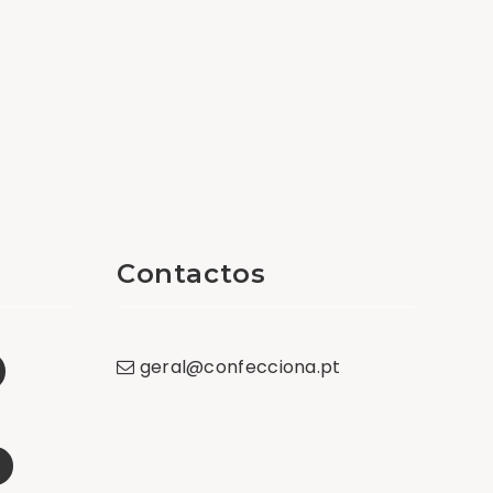
Contactos
geral
@
confecciona
.
pt