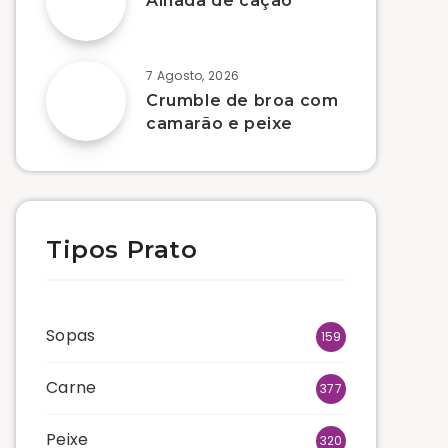
Alhada de cação
7 Agosto, 2026
Crumble de broa com
camarão e peixe
Tipos Prato
Sopas
159
Carne
377
Peixe
320