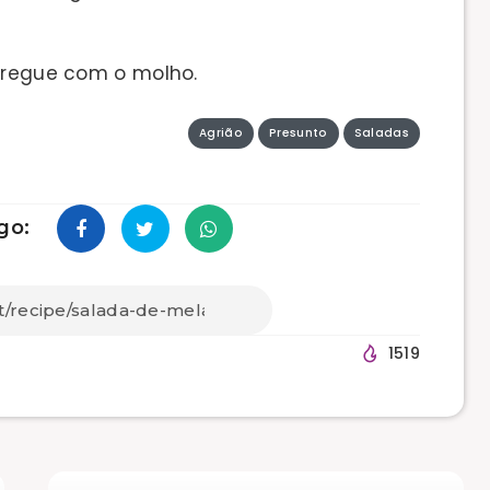
e regue com o molho.
Agrião
Presunto
Saladas
go:
1519