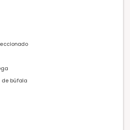
eleccionado
ega
e de búfala