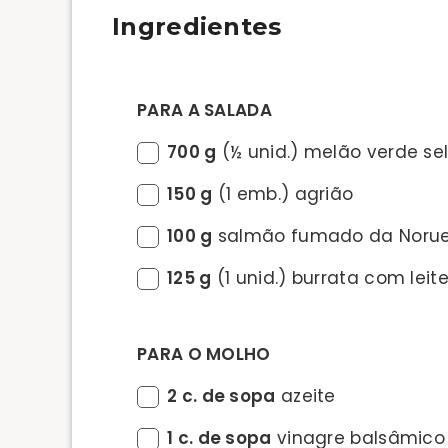
Ingredientes
PARA A SALADA
700 g
(½ unid.) melão verde s
150 g
(1 emb.) agrião
100 g
salmão fumado da Noru
125 g
(1 unid.) burrata com leit
PARA O MOLHO
2 c. de sopa
azeite
1 c. de sopa
vinagre balsâmico