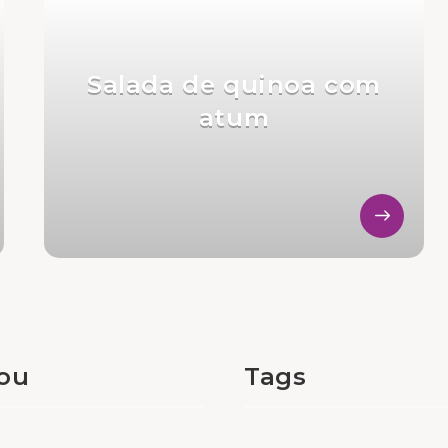
Salada de quinoa com
atum
tou
Tags