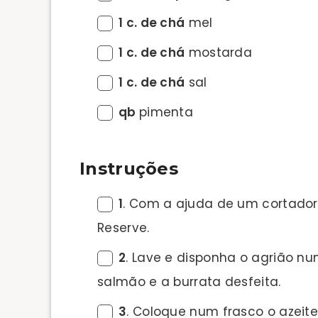
1 c. de chá
mel
1 c. de chá
mostarda
1 c. de chá
sal
qb
pimenta
Instruções
1
. Com a ajuda de um cortador
Reserve.
2
. Lave e disponha o agrião nu
salmão e a burrata desfeita.
3
. Coloque num frasco o azeite,