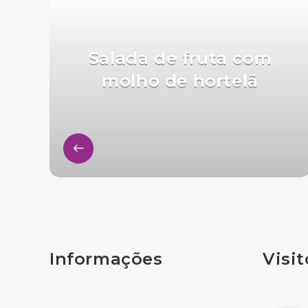
Salada de fruta com
molho de hortelã
Informações
Visi