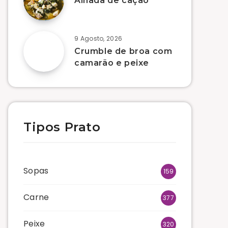
Alhada de cação
9 Agosto, 2026
Crumble de broa com
camarão e peixe
Tipos Prato
Sopas
159
Carne
377
Peixe
320