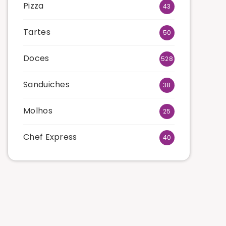
Pizza
43
Tartes
50
Doces
528
Sanduiches
38
Molhos
25
Chef Express
40