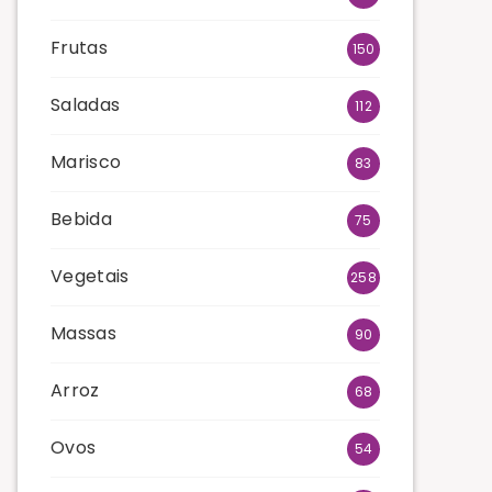
Frutas
150
Saladas
112
Marisco
83
Bebida
75
Vegetais
258
Massas
90
Arroz
68
Ovos
54