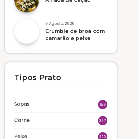
Alhada de cação
9 Agosto, 2026
Crumble de broa com
camarão e peixe
Tipos Prato
Sopas
159
Carne
377
Peixe
320