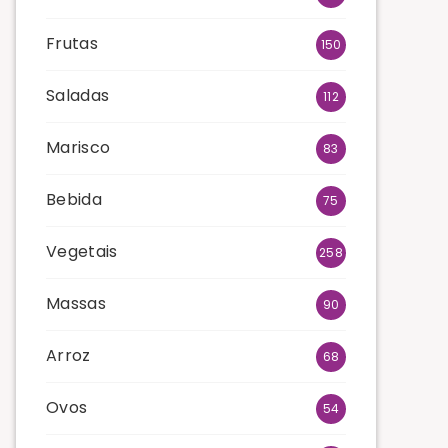
Frutas
150
Saladas
112
Marisco
83
Bebida
75
Vegetais
258
Massas
90
Arroz
68
Ovos
54