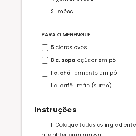
2
limões
PARA O MERENGUE
5
claras ovos
8 c. sopa
açúcar em pó
1 c. chá
fermento em pó
1 c. café
limão (sumo)
Instruções
1
. Coloque todos os ingrediente
até obter uma massa.