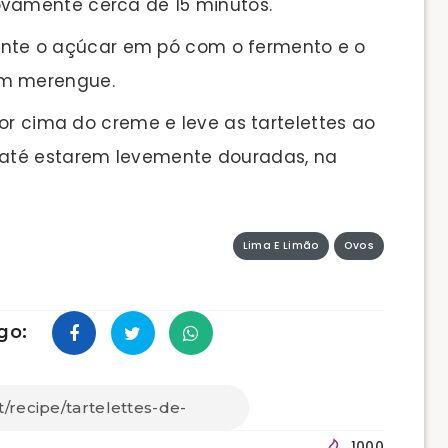
ovamente cerca de 15 minutos.
 junte o açúcar em pó com o fermento e o
um merengue.
or cima do creme e leve as tartelettes ao
u até estarem levemente douradas, na
Lima E Limão
Ovos
go:
1000