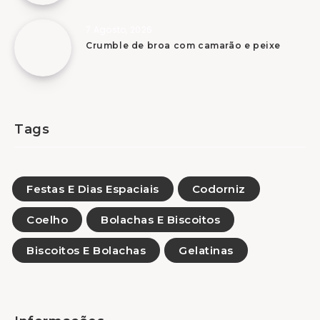
7 Agosto, 2026
Crumble de broa com camarão e peixe
Tags
Festas E Dias Espaciais
Codorniz
Coelho
Bolachas E Biscoitos
Biscoitos E Bolachas
Gelatinas