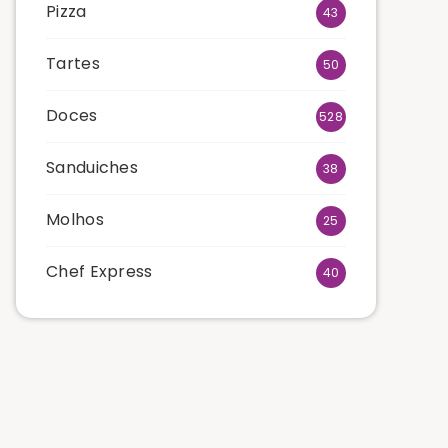
Pizza
43
Tartes
50
Doces
528
Sanduiches
38
Molhos
25
Chef Express
40