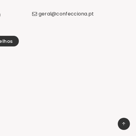
geral
@
confecciona
.
pt
elhos