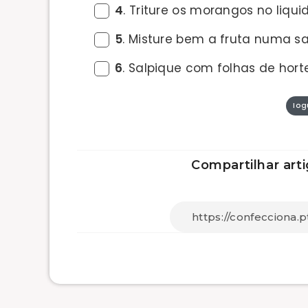
4
. Triture os morangos no liqui
5
. Misture bem a fruta numa s
6
. Salpique com folhas de horte
Iog
Compartilhar arti