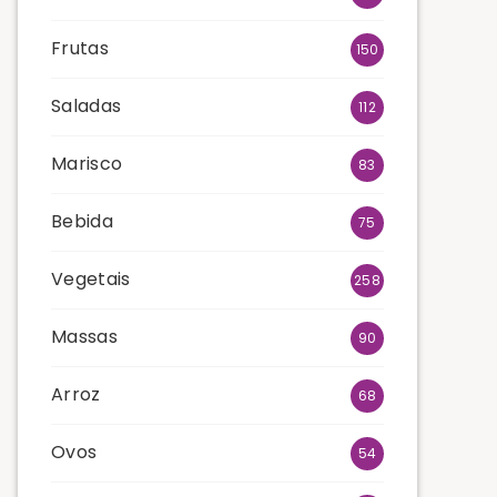
Frutas
150
Saladas
112
Marisco
83
Bebida
75
Vegetais
258
Massas
90
Arroz
68
Ovos
54