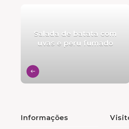
Salada de batata com
uvas e peru fumado
Informações
Visi