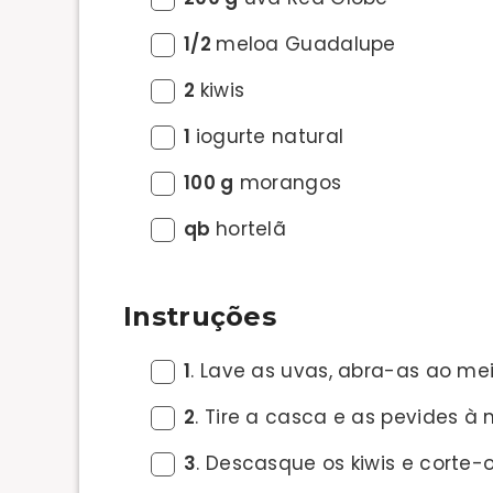
1/2
meloa Guadalupe
2
kiwis
1
iogurte natural
100 g
morangos
qb
hortelã
Instruções
1
. Lave as uvas, abra-as ao mei
2
. Tire a casca e as pevides à
3
. Descasque os kiwis e corte-