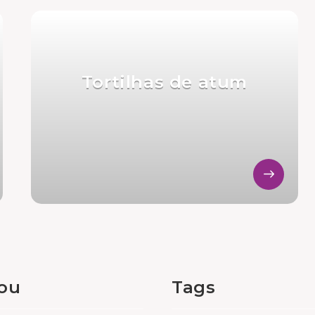
Tortilhas de atum
tou
Tags