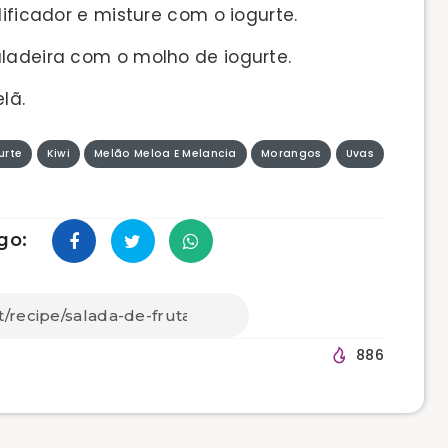
dificador e misture com o iogurte.
aladeira com o molho de iogurte.
lã.
urte
Kiwi
Melão Meloa E Melancia
Morangos
Uvas
go:
886