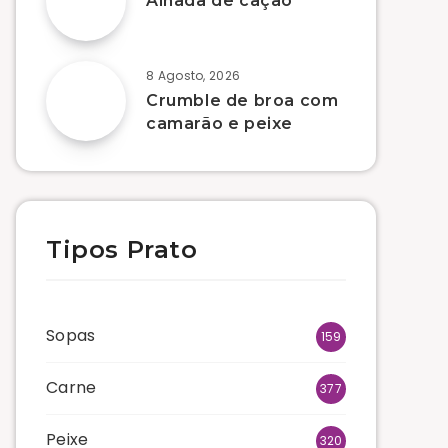
Alhada de cação
8 Agosto, 2026
Crumble de broa com
camarão e peixe
Tipos Prato
Sopas
159
Carne
377
Peixe
320