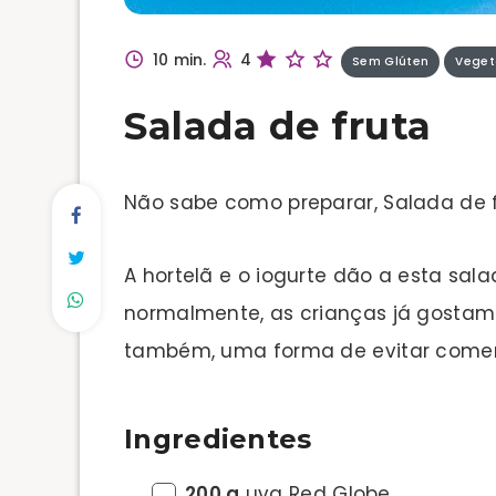
10 min.
4
Sem Glúten
Veget
Salada de fruta
Não sabe como preparar, Salada de 
A hortelã e o iogurte dão a esta sal
normalmente, as crianças já gostam 
também, uma forma de evitar comer
Ingredientes
200 g
uva Red Globe