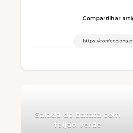
Compartilhar arti
Salada de batata com
feijão-verde