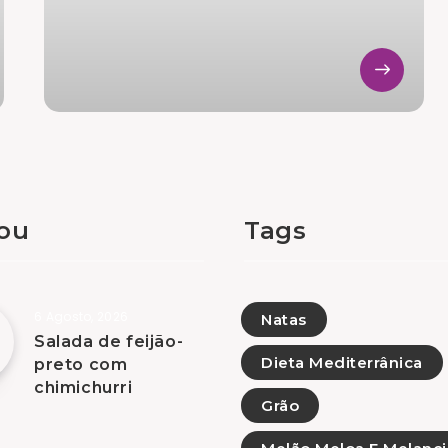
tou
Tags
6 Agosto, 2026
Natas
Salada de feijão-
Dieta Mediterrânica
preto com
chimichurri
Grão