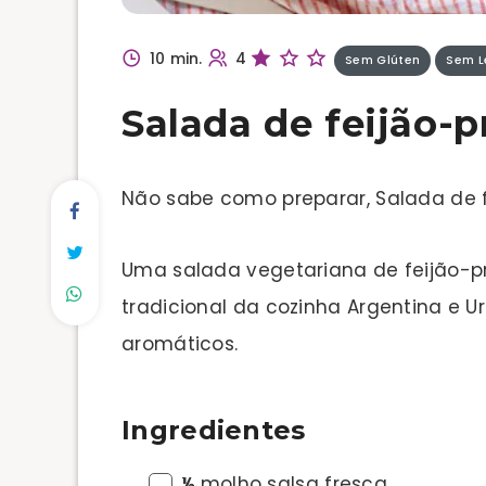
10 min.
4
Sem Glúten
Sem L
Salada de feijão-
Não sabe como preparar, Salada de f
Uma salada vegetariana de feijão-p
tradicional da cozinha Argentina e U
aromáticos.
Ingredientes
½
molho salsa fresca