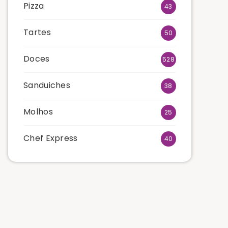
Pizza
43
Tartes
50
Doces
528
Sanduiches
38
Molhos
25
Chef Express
40