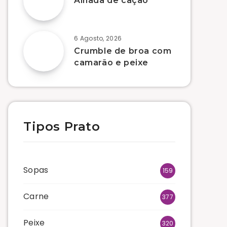
Alhada de cação
6 Agosto, 2026
Crumble de broa com
camarão e peixe
Tipos Prato
Sopas
159
Carne
377
Peixe
320