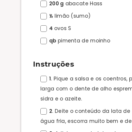
200 g
abacate Hass
½
limão (sumo)
4
ovos S
qb
pimenta de moinho
Instruções
1
. Pique a salsa e os coentros,
larga com o dente de alho espremid
sidra e o azeite.
2
. Deite o conteúdo da lata de
água fria, escorra muito bem e de