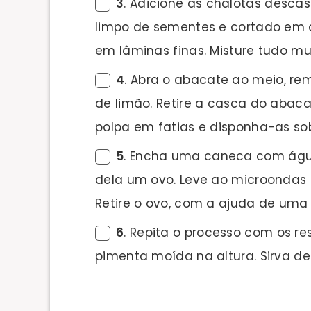
3
. Adicione as chalotas desca
limpo de sementes e cortado em 
em lâminas finas. Misture tudo mu
4
. Abra o abacate ao meio, r
de limão. Retire a casca do abac
polpa em fatias e disponha-as so
5
. Encha uma caneca com água
dela um ovo. Leve ao microondas 
Retire o ovo, com a ajuda de uma
6
. Repita o processo com os r
pimenta moída na altura. Sirva de