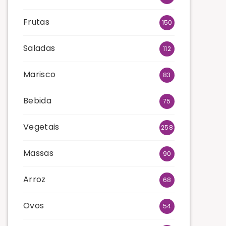
Frutas
150
Saladas
112
Marisco
83
Bebida
75
Vegetais
258
Massas
90
Arroz
68
Ovos
54