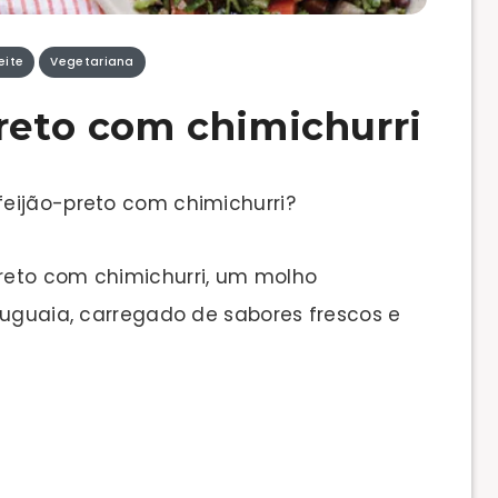
eite
Vegetariana
preto com chimichurri
eijão-preto com chimichurri?
reto com chimichurri, um molho
ruguaia, carregado de sabores frescos e