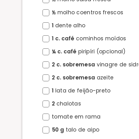
½
molho coentros frescos
1
dente alho
1 c. café
cominhos moídos
¼ c. café
piripíri (opcional)
2 c. sobremesa
vinagre de sid
2 c. sobremesa
azeite
1
lata de feijão-preto
2
chalotas
tomate em rama
50 g
talo de aipo