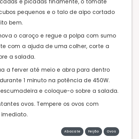
scadas e picadas finamente, o tomate
cubos pequenos e o talo de aipo cortado
ito bem.
emova o caroço e regue a polpa com sumo
ate com a ajuda de uma colher, corte a
bre a salada.
 a ferver até meio e abra para dentro
durante 1 minuto na potência de 450W.
 escumadeira e coloque-o sobre a salada.
estantes ovos. Tempere os ovos com
 imediato.
Abacate
Feijão
Ovos