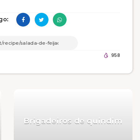
go:
958
Brigadeiros de quindim