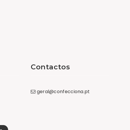
Contactos
geral
@
confecciona
.
pt