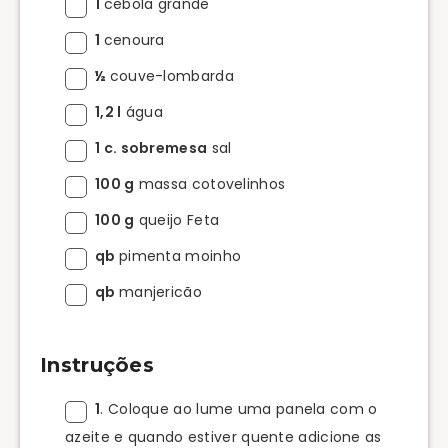
1
cebola grande
1
cenoura
½
couve-lombarda
1,2 l
água
1 c. sobremesa
sal
100 g
massa cotovelinhos
100 g
queijo Feta
qb
pimenta moinho
qb
manjericão
Instruções
1
. Coloque ao lume uma panela com o
azeite e quando estiver quente adicione as