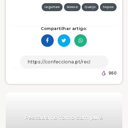
Legumes
Massa
Queijo
Sopas
Compartilhar artigo:
960
Pescada no forno com puré