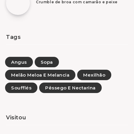
Crumble de broa com camarão e peixe
Tags
Angus
Sopa
Melão Meloa E Melancia
Mexilhão
Soufflés
Pêssego E Nectarina
Visitou