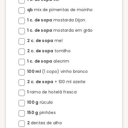
qb
mix de pimentas de moinho
1 c. de sopa
mostarda Dijon
1 c. de sopa
mostarda em grão
2 c. de sopa
mel
2 c. de sopa
tomilho
1 c. de sopa
alecrim
100 ml
(1 copo) vinho branco
2 c. de sopa
+ 100 ml azeite
1
ramo de hotelã fresca
100 g
rúcula
150 g
pinhões
2
dentes de alho