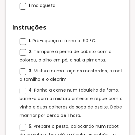
1
malagueta
Instruções
1
. Pré-aqueça o forno a 190 °C.
2
. Tempere a perna de cabrito com o
colorau, o alho em pó, o sal, a pimenta.
3
. Misture numa taça as mostardas, o mel,
o tomilho e o alecrim.
4
. Ponha a carne num tabuleiro de forno,
barre-a com a mistura anterior e regue com o
vinho e duas colheres de sopa de azeite. Deixe
marinar por cerca de 1 hora.
5
. Prepare o pesto, colocando num robot
de cozinha a hortelã, a rúcula, os pinhões, o