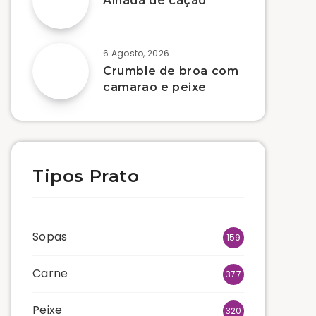
Alhada de cação
6 Agosto, 2026
Crumble de broa com
camarão e peixe
Tipos Prato
Sopas
159
Carne
377
Peixe
320