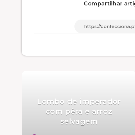
Compartilhar arti
Lombo de imperador
com pêra e arroz
selvagem