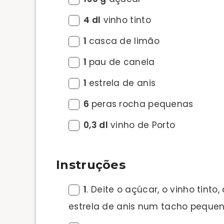
4 dl
vinho tinto
1
casca de limão
1
pau de canela
1
estrela de anis
6
peras rocha pequenas
0,3 dl
vinho de Porto
Instruções
1
. Deite o açúcar, o vinho tint
estrela de anis num tacho pequen