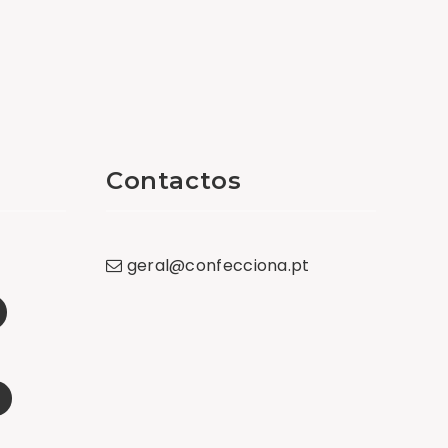
Contactos
geral
@
confecciona
.
pt