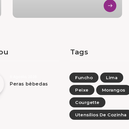
tou
Tags
6 Agosto, 2026
Funcho
Lima
Peras bêbedas
Peixe
Morangos
Courgette
Utensílios De Cozinha