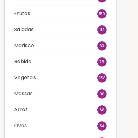
Frutas
150
Saladas
112
Marisco
83
Bebida
75
Vegetais
258
Massas
90
Arroz
68
Ovos
54