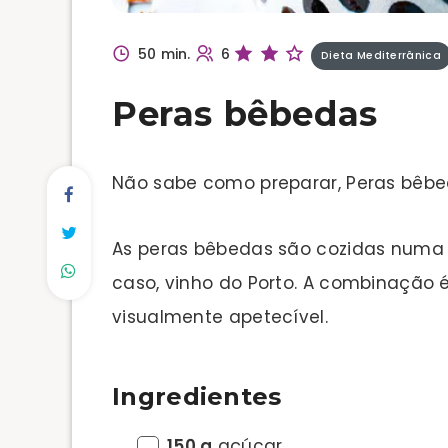
50 min.
6
Dieta Mediterrânica
Peras bêbedas
Não sabe como preparar, Peras bêb
As peras bêbedas são cozidas numa 
caso, vinho do Porto. A combinação 
visualmente apetecível.
Ingredientes
150 g
açúcar