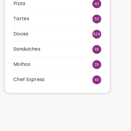
Pizza
43
Tartes
50
Doces
528
Sanduiches
38
Molhos
25
Chef Express
40