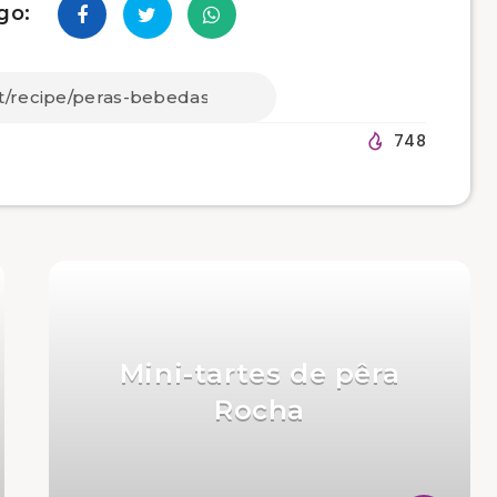
go:
748
Mini-tartes de pêra
Rocha