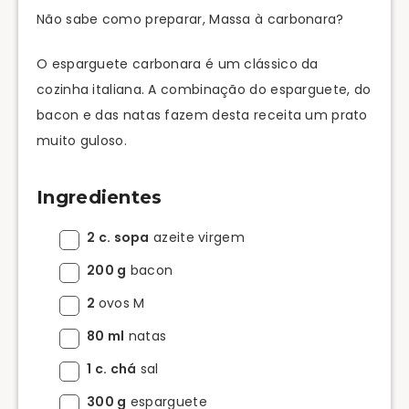
Não sabe como preparar, Massa à carbonara?
O esparguete carbonara é um clássico da
cozinha italiana. A combinação do esparguete, do
bacon e das natas fazem desta receita um prato
muito guloso.
Ingredientes
2 c. sopa
azeite virgem
200 g
bacon
2
ovos M
80 ml
natas
1 c. chá
sal
300 g
esparguete