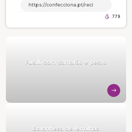
779
Fusilli com camarão e pesto
Bolonhesa de lentilhas