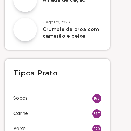
Alhada de cação
7 Agosto, 2026
Crumble de broa com
camarão e peixe
Tipos Prato
Sopas
159
Carne
377
Peixe
320