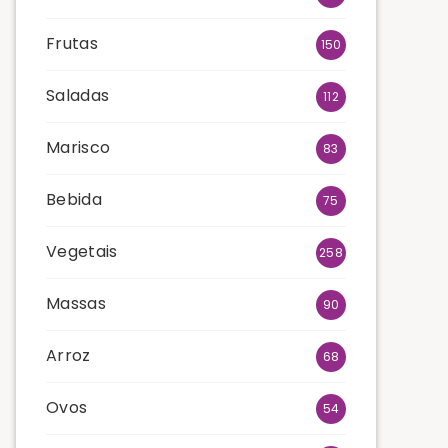
Frutas
150
Saladas
112
Marisco
83
Bebida
75
Vegetais
258
Massas
90
Arroz
68
Ovos
54