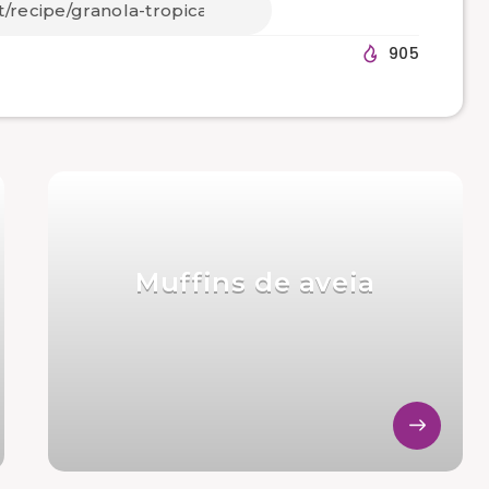
905
Muffins de aveia