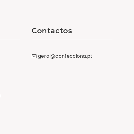
Contactos
geral
@
confecciona
.
pt