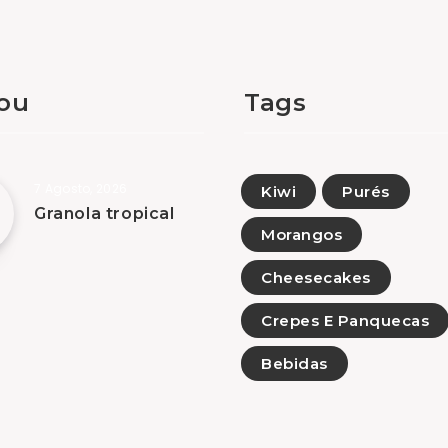
tou
Tags
7 Agosto, 2026
Kiwi
Purés
Granola tropical
Morangos
Cheesecakes
Crepes E Panquecas
Bebidas