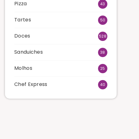
Pizza
43
Tartes
50
Doces
528
Sanduiches
38
Molhos
25
Chef Express
40