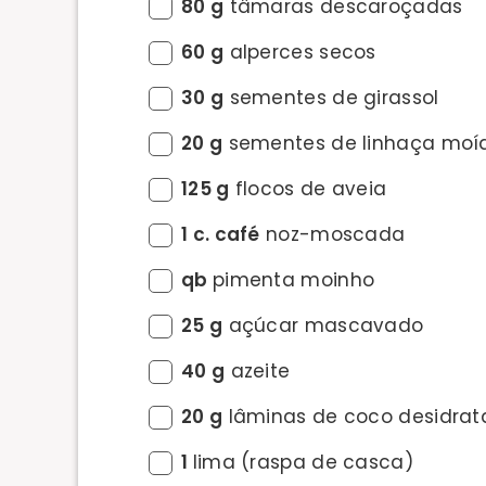
80 g
tâmaras descaroçadas
60 g
alperces secos
30 g
sementes de girassol
20 g
sementes de linhaça moí
125 g
flocos de aveia
1 c. café
noz-moscada
qb
pimenta moinho
25 g
açúcar mascavado
40 g
azeite
20 g
lâminas de coco desidra
1
lima (raspa de casca)