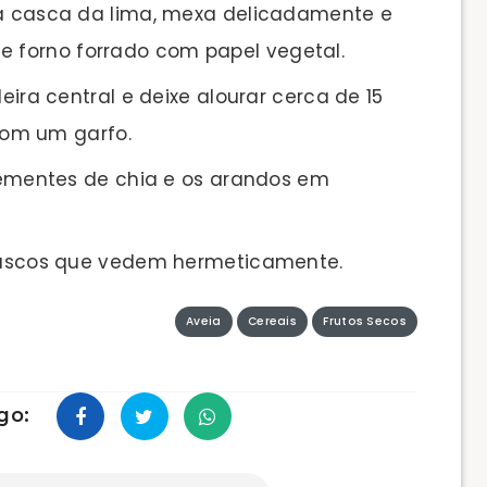
da casca da lima, mexa delicadamente e
e forno forrado com papel vegetal.
leira central e deixe alourar cerca de 15
com um garfo.
 sementes de chia e os arandos em
frascos que vedem hermeticamente.
Aveia
Cereais
Frutos Secos
go: