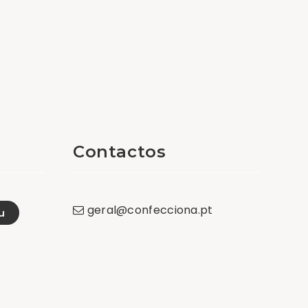
Contactos
geral
@
confecciona
.
pt
u