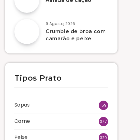
Alhada de cação
9 Agosto, 2026
Crumble de broa com
camarão e peixe
Tipos Prato
Sopas
159
Carne
377
Peixe
320