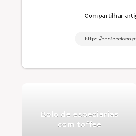
Compartilhar arti
Bolo de especiarias
com toffee