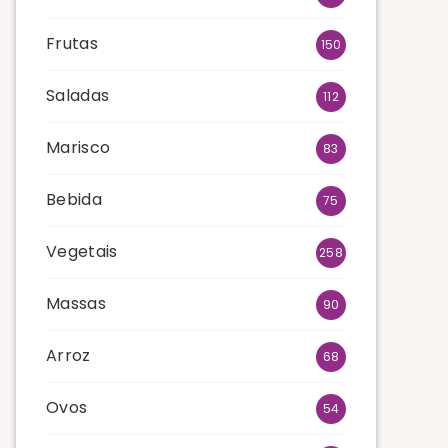
Frutas
150
Saladas
112
Marisco
83
Bebida
75
Vegetais
258
Massas
90
Arroz
68
Ovos
54