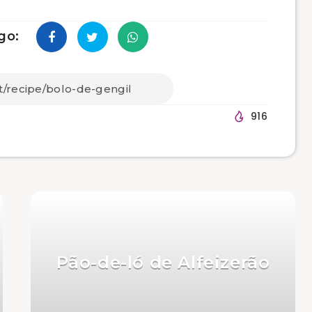
go:
916
Pão-de-ló de Alfeizerão