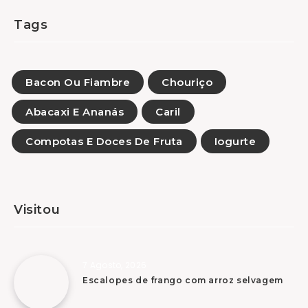
Tags
Bacon Ou Fiambre
Chouriço
Abacaxi E Ananás
Caril
Compotas E Doces De Fruta
Iogurte
Visitou
7 Agosto, 2026
Escalopes de frango com arroz selvagem