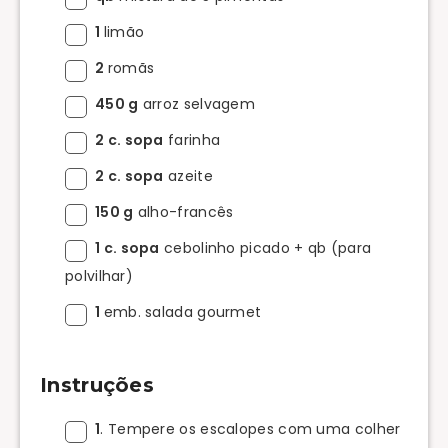
1
limão
2
romãs
450 g
arroz selvagem
2 c. sopa
farinha
2 c. sopa
azeite
150 g
alho-francês
1 c. sopa
cebolinho picado + qb (para
polvilhar)
1
emb. salada gourmet
Instruções
1
. Tempere os escalopes com uma colher