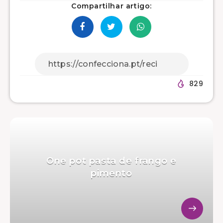
Compartilhar artigo:
829
One pot pasta de frango e
pimento