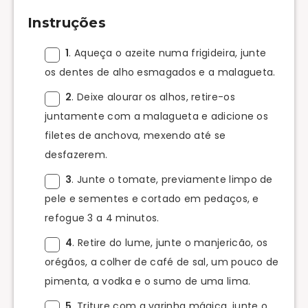
Instruções
1
. Aqueça o azeite numa frigideira, junte
os dentes de alho esmagados e a malagueta.
2
. Deixe alourar os alhos, retire-os
juntamente com a malagueta e adicione os
filetes de anchova, mexendo até se
desfazerem.
3
. Junte o tomate, previamente limpo de
pele e sementes e cortado em pedaços, e
refogue 3 a 4 minutos.
4
. Retire do lume, junte o manjericão, os
orégãos, a colher de café de sal, um pouco de
pimenta, a vodka e o sumo de uma lima.
5
. Triture com a varinha mágica, junte o