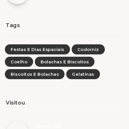
Tags
Festas E Dias Espaciais
Codorniz
Coelho
Bolachas E Biscoitos
Biscoitos E Bolachas
Gelatinas
Visitou
7 Agosto, 2026