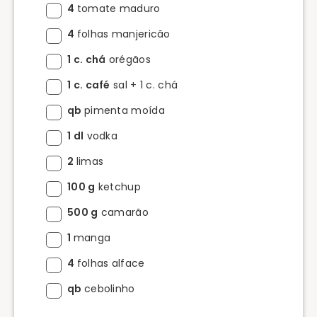
4
tomate maduro
4
folhas manjericão
1 c. chá
orégãos
1 c. café
sal + 1 c. chá
qb
pimenta moída
1 dl
vodka
2
limas
100 g
ketchup
500 g
camarão
1
manga
4
folhas alface
qb
cebolinho