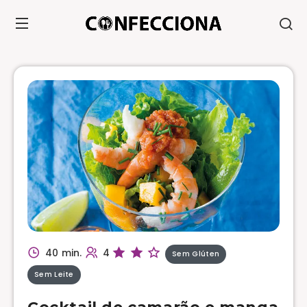
40 min.
4
Sem Glúten
Sem Leite