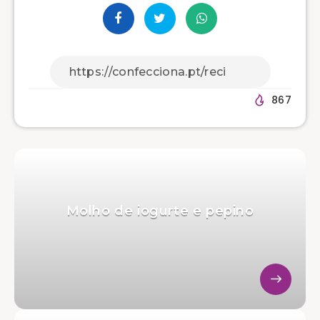
867
Molho de iogurte e pepino