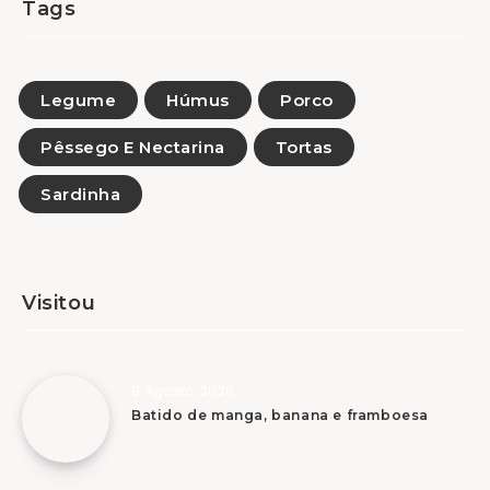
Tags
Legume
Húmus
Porco
Pêssego E Nectarina
Tortas
Sardinha
Visitou
8 Agosto, 2026
Batido de manga, banana e framboesa