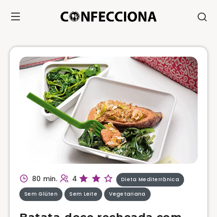
80 min.
4
Dieta Mediterrânica
Sem Glúten
Sem Leite
Vegetariana