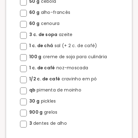
50 g
cebola
60 g
alho-francês
60 g
cenoura
3 c. de sopa
azeite
1 c. de chá
sal (+ 2 c. de café)
100 g
creme de soja para culinária
1 c. de café
noz-moscada
1/2 c. de café
cravinho em pó
qb
pimenta de moinho
30 g
pickles
900 g
grelos
3
dentes de alho