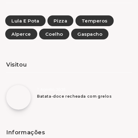
Lula E Pota
Pizza
Temperos
Alperce
Coelho
Gaspacho
Visitou
7 Agosto, 2026
Batata-doce recheada com grelos
Informações